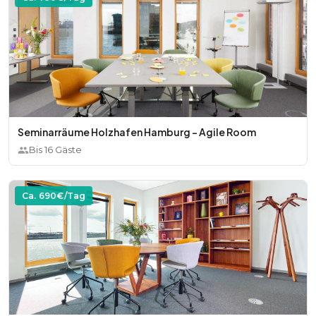
Seminarräume Holzhafen Hamburg - Agile Room
Bis
16
Gäste
Ca.
690
€/Tag