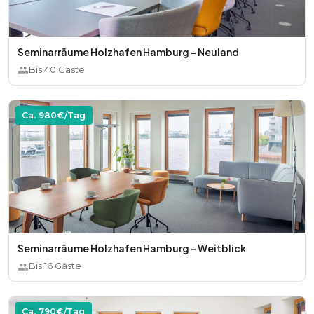
Seminarräume Holzhafen Hamburg - Neuland
Bis
40
Gäste
Ca.
980
€/Tag
Seminarräume Holzhafen Hamburg - Weitblick
Bis
16
Gäste
Ca.
790
€/Tag