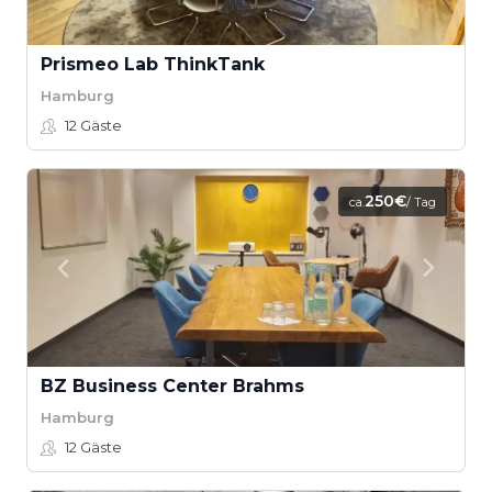
Prismeo Lab ThinkTank
Hamburg
12
Gäste
250€
ca.
/ Tag
BZ Business Center Brahms
Hamburg
12
Gäste