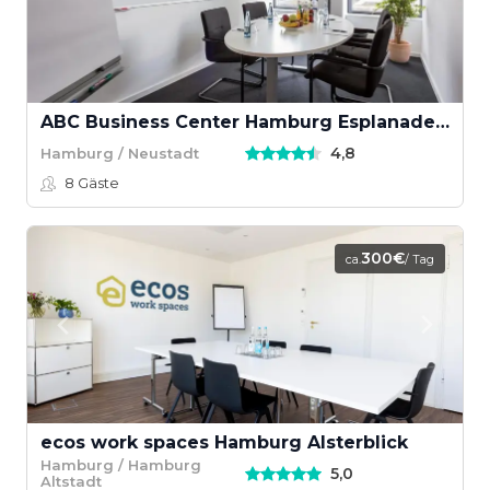
ABC Business Center Hamburg Esplanade - Venedig
4,8
Hamburg / Neustadt
8
Gäste
300€
ca.
/ Tag
ecos work spaces Hamburg Alsterblick
Hamburg / Hamburg
5,0
Altstadt