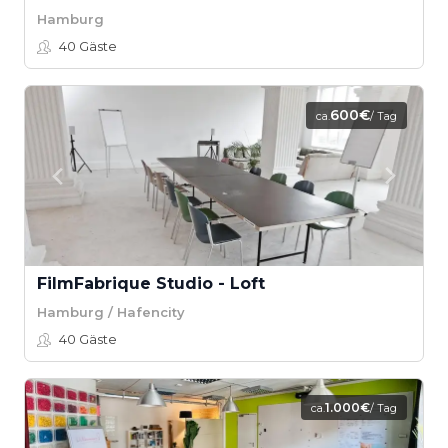
Hamburg
40
Gäste
600€
ca.
/ Tag
FilmFabrique Studio - Loft
Hamburg / Hafencity
40
Gäste
1.000€
ca.
/ Tag