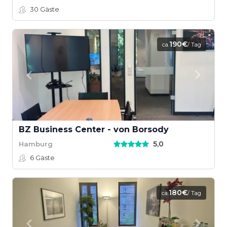
30
Gäste
190€
ca.
/ Tag
BZ Business Center - von Borsody
5,0
Hamburg
6
Gäste
180€
ca.
/ Tag