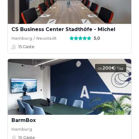
CS Business Center Stadthöfe - Michel
5,0
Hamburg / Neustadt
15
Gäste
200€
ca.
/ Tag
BarmBox
Hamburg
10
Gäste