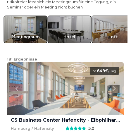
risikofreier lässt sich ein Meetingraum für eine Tagung, ein
Seminar oder ein Meeting nicht buchen.
Meetingraum
Hotel
Loft
181
Ergebnisse
649€
ca.
/ Tag
CS Business Center Hafencity - Elbphilharmonie
5,0
Hamburg / Hafencity