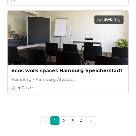
150€
ca.
/ Tag
ecos work spaces Hamburg Speicherstadt
Hamburg / Hamburg Altstadt
4
Gäste
<
1
2
3
4
>