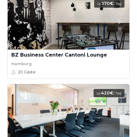
570€
ca.
/ Tag
BZ Business Center Cantoni Lounge
Hamburg
20
Gäste
420€
ca.
/ Tag