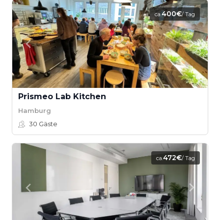
400€
ca.
/ Tag
Prismeo Lab Kitchen
Hamburg
30
Gäste
472€
ca.
/ Tag