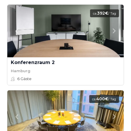
392€
ca.
/ Tag
Konferenzraum 2
Hamburg
6
Gäste
400€
ca.
/ Tag