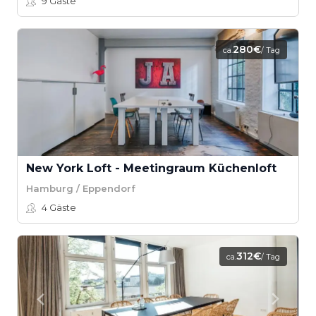
9
Gäste
280€
ca.
/ Tag
New York Loft - Meetingraum Küchenloft
Hamburg / Eppendorf
4
Gäste
312€
ca.
/ Tag