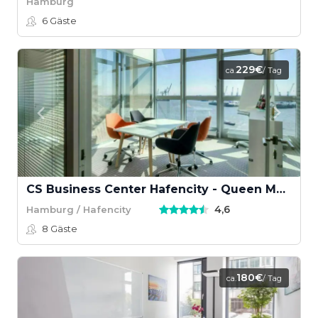
Hamburg
6
Gäste
229€
ca.
/ Tag
CS Business Center Hafencity - Queen Mary
4,6
Hamburg / Hafencity
8
Gäste
180€
ca.
/ Tag