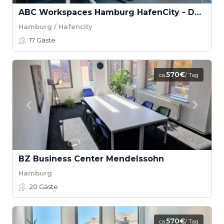
ABC Workspaces Hamburg HafenCity - Dubai
Hamburg / Hafencity
17
Gäste
570€
ca.
/ Tag
BZ Business Center Mendelssohn
Hamburg
20
Gäste
570€
ca.
/ Tag