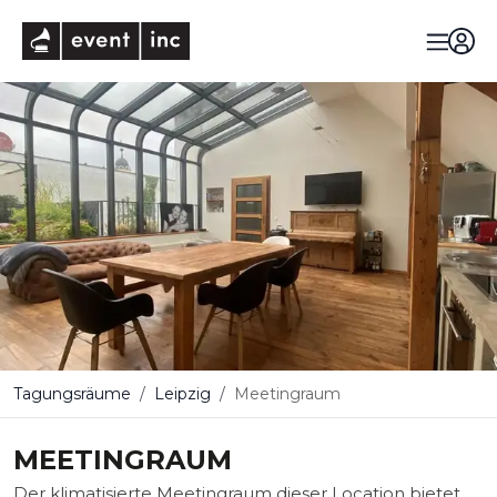
eventinc
Tagungsräume
Leipzig
Meetingraum
MEETINGRAUM
Der klimatisierte Meetingraum dieser Location bietet