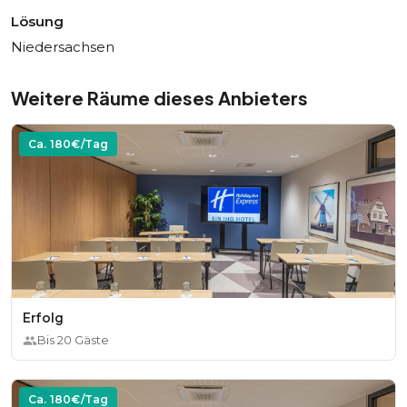
Lösung
Niedersachsen
Weitere Räume dieses Anbieters
Ca.
180
€/Tag
Erfolg
Bis
20
Gäste
Ca.
180
€/Tag