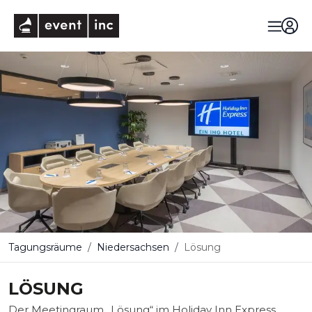
eventinc
Tagungsräume
Niedersachsen
Lösung
LÖSUNG
Der Meetingraum „Lösung“ im Holiday Inn Express