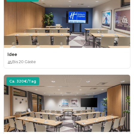
Idee
Bis
20
Gäste
Ca.
320
€/Tag