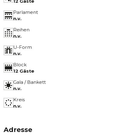
12 Gäste
Parlament
n.v.
Reihen
n.v.
U-Form
n.v.
Block
12 Gäste
Gala / Bankett
n.v.
Kreis
n.v.
Adresse