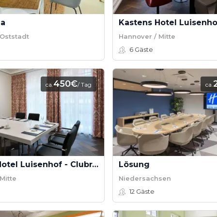
la
Oststadt
Hannover / Mitte
6
Gäste
450€
ca.
/ Tag
ca.
Kastens Hotel Luisenhof - Clubraum 2
Lösung
Mitte
Niedersachsen
12
Gäste