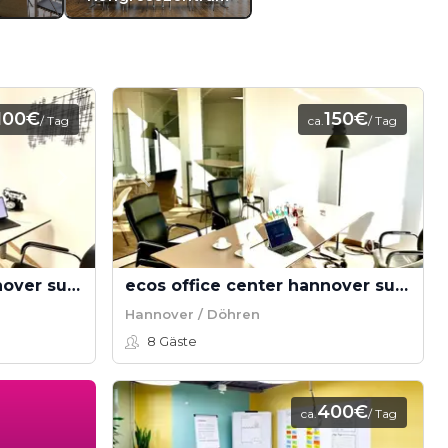
100€
150€
/ Tag
ca.
/ Tag
ecos office center hannover sued - Besprechungsraum S
ecos office center hannover sued - Besprechungsraum L
Hannover / Döhren
8
Gäste
400€
ca.
/ Tag