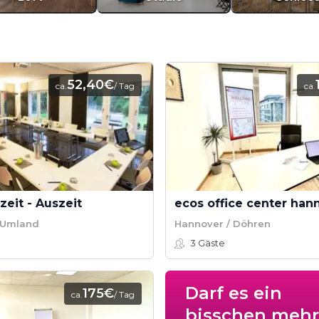
52,40€
ca.
/ Tag
ca.
zeit - Auszeit
 Umland
Hannover / Döhren
3
Gäste
Darf es ein
175€
ca.
/ Tag
bisschen mehr