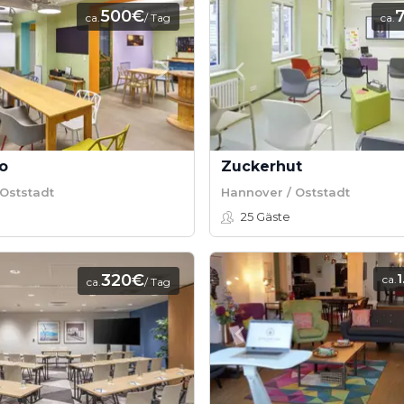
500€
ca.
/ Tag
ca.
o
Zuckerhut
Oststadt
Hannover / Oststadt
25
Gäste
320€
1
ca.
ca.
/ Tag