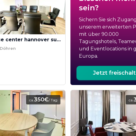
sein?
Sichern Sie sich Zugan
unserem erweiterten Po
mit über 90.000
ecos office center hannover sued - Meetingraum
Tagungshotels, Teame
 Döhren
und Eventlocations in 
Europa.
Jetzt freischal
350€
ca.
/ Tag
ca.