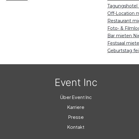
Tagungshotel
Off-Location 
Restaurant mi
Foto- & Filml
Bar mieten Ni
Festsaal miet
Geburtstag fe
Event Inc
Über Event Inc
Karriere
Presse
Kontakt