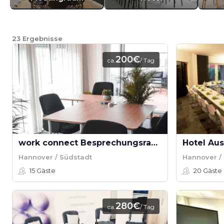
23
Ergebnisse
200€
ca.
/ Tag
work connect Besprechungsraum
Hotel Aus
Hannover / Südstadt
Hannover /
15
Gäste
20
Gäste
280€
ca.
/ Tag