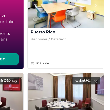
g zu
rtfolio
Puerto Rico
vents
Hannover / Oststadt
ganz
ten
10
Gäste
350€
350€
/ Tag
ca.
/ Tag