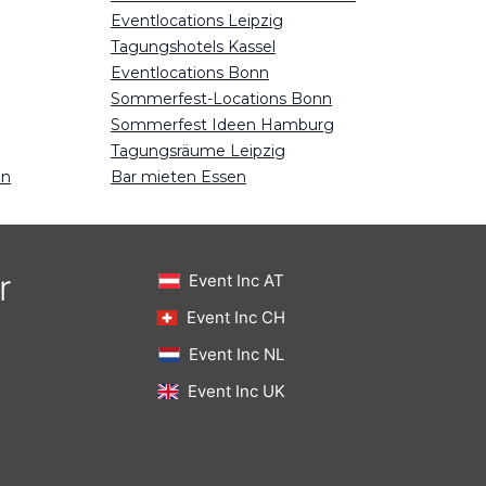
Eventlocations Leipzig
Tagungshotels Kassel
Eventlocations Bonn
Sommerfest-Locations Bonn
Sommerfest Ideen Hamburg
Tagungsräume Leipzig
en
Bar mieten Essen
r
Event Inc AT
Event Inc CH
Event Inc NL
Event Inc UK