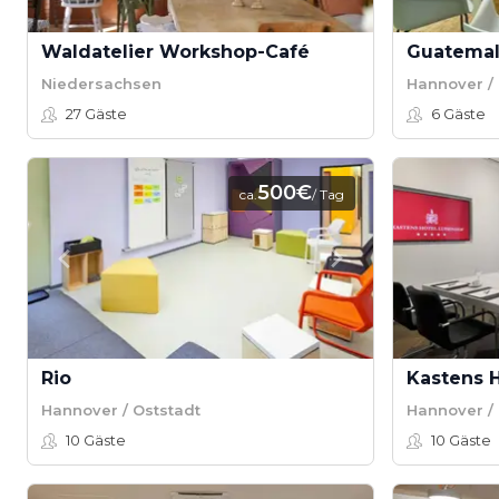
Waldatelier Workshop-Café
Guatema
Niedersachsen
Hannover / 
27
Gäste
6
Gäste
500€
ca.
/ Tag
Rio
Hannover / Oststadt
Hannover / 
10
Gäste
10
Gäste