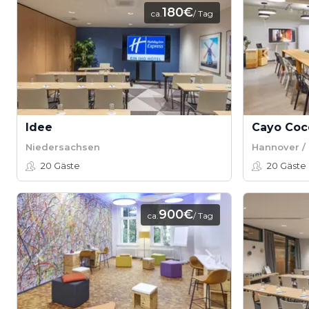
180€
ca.
/ Tag
Idee
Cayo Coc
Niedersachsen
Hannover / 
20
Gäste
20
Gäste
900€
ca.
/ Tag