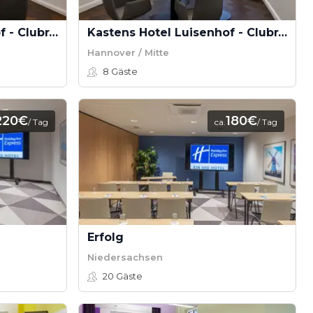
Kastens Hotel Luisenhof - Clubraum 1
Kastens Hotel Luisenhof - Clubraum 4
Hannover / Mitte
8
Gäste
220€
180€
/ Tag
ca.
/ Tag
Erfolg
Niedersachsen
20
Gäste