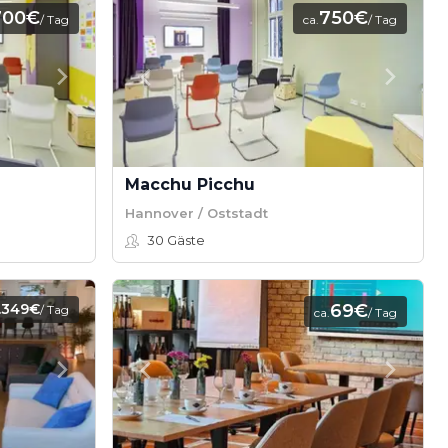
700€
750€
/ Tag
ca.
/ Tag
Macchu Picchu
Hannover / Oststadt
30
Gäste
.349€
69€
/ Tag
ca.
/ Tag