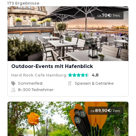
173
Ergebnisse
70€
ca.
/ Pers.
Outdoor-Events mit Hafenblick
4,8
Hard Rock Cafe Hamburg
Sommerfest
Speisen & Getränke
8–300
Teilnehmer
89,90€
ca.
/ Pers.