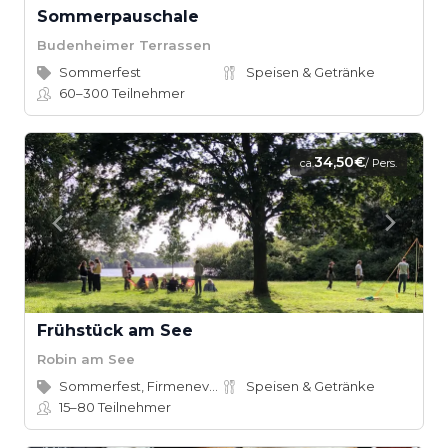
Sommerpauschale
Budenheimer Terrassen
Sommerfest
Speisen & Getränke
60–300
Teilnehmer
34,50€
ca.
/ Pers.
Frühstück am See
Robin am See
Sommerfest, Firmenevent
Speisen & Getränke
15–80
Teilnehmer