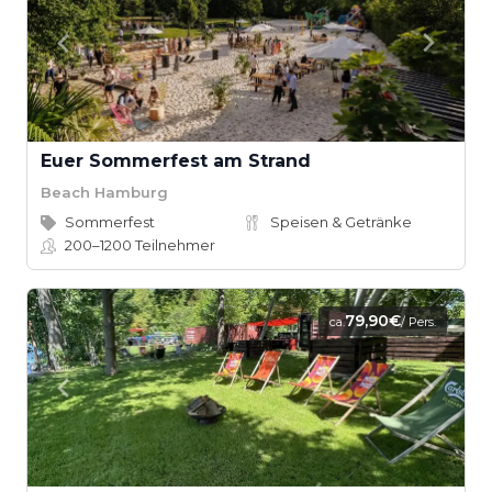
Euer Sommerfest am Strand
Beach Hamburg
Sommerfest
Speisen & Getränke
200–1200
Teilnehmer
79,90€
ca.
/ Pers.