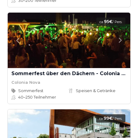
30–200
Teilnehmer
95€
ca.
/ Pers.
Sommerfest über den Dächern - Colonia Nova
Colonia Nova
Sommerfest
Speisen & Getränke
40–250
Teilnehmer
99€
ca.
/ Pers.