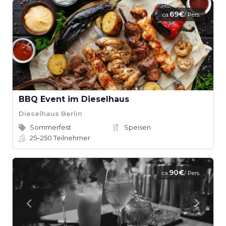
69€
ca.
/ Pers.
BBQ Event im Dieselhaus
Dieselhaus Berlin
Sommerfest
Speisen
25–250
Teilnehmer
90€
ca.
/ Pers.