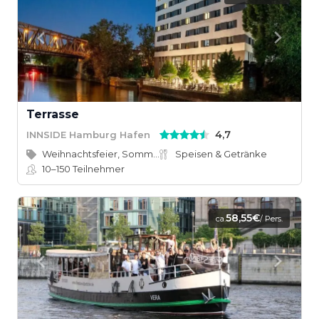
Terrasse
4,7
INNSIDE Hamburg Hafen
Weihnachtsfeier, Sommerfest
Speisen & Getränke
10–150
Teilnehmer
58,55€
ca.
/ Pers.