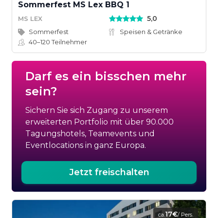
Sommerfest MS Lex BBQ 1
5,0
MS LEX
Sommerfest
Speisen & Getränke
40–120
Teilnehmer
Darf es ein bisschen mehr
sein?
Sichern Sie sich Zugang zu unserem
erweiterten Portfolio mit über 90.000
Tagungshotels, Teamevents und
Eventlocations in ganz Europa.
Jetzt freischalten
17€
ca.
/ Pers.