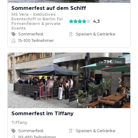
Sommerfest auf dem Schiff
MS Vera – Exklusives
Eventschiff in Berlin für
4,3
Firmenfeiern & private
Events
Sommerfest
Speisen & Getränke
15–100
Teilnehmer
79€
ca.
/ Pers.
Sommerfest im Tiffany
Tiffany
Sommerfest
Speisen & Getränke
50–650
Teilnehmer