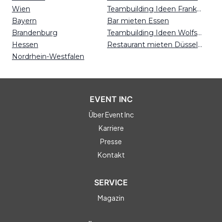
Wien
Teambuilding Ideen Frankfurt
Bayern
Bar mieten Essen
Brandenburg
Teambuilding Ideen Wolfsburg
Hessen
Restaurant mieten Düsseldorf
Nordrhein-Westfalen
EVENT INC
Über Event Inc
Karriere
Presse
Kontakt
SERVICE
Magazin