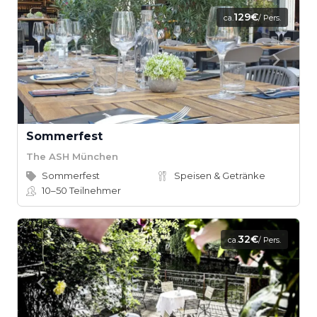
129€
ca.
/ Pers.
Sommerfest
The ASH München
Sommerfest
Speisen & Getränke
10–50
Teilnehmer
32€
ca.
/ Pers.