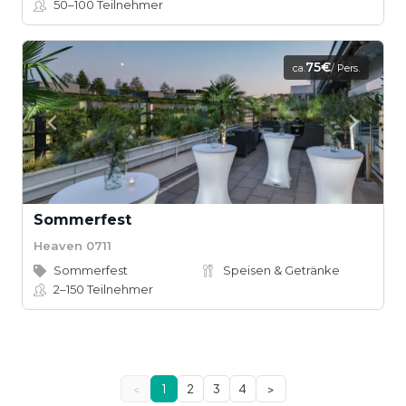
50–100
Teilnehmer
75€
ca.
/ Pers.
Sommerfest
Heaven 0711
Sommerfest
Speisen & Getränke
2–150
Teilnehmer
<
1
2
3
4
>