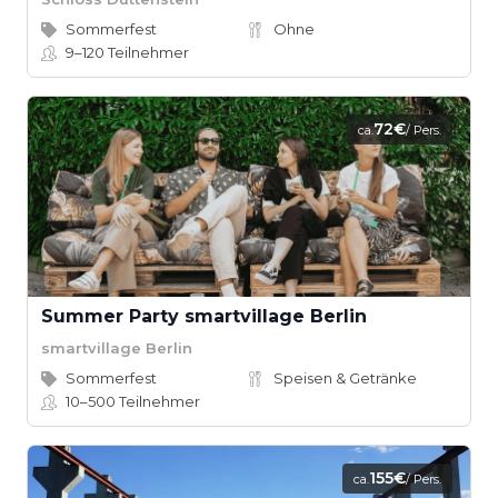
Sommerfest
Ohne
9–120
Teilnehmer
72€
ca.
/ Pers.
Summer Party smartvillage Berlin
smartvillage Berlin
Sommerfest
Speisen & Getränke
10–500
Teilnehmer
155€
ca.
/ Pers.