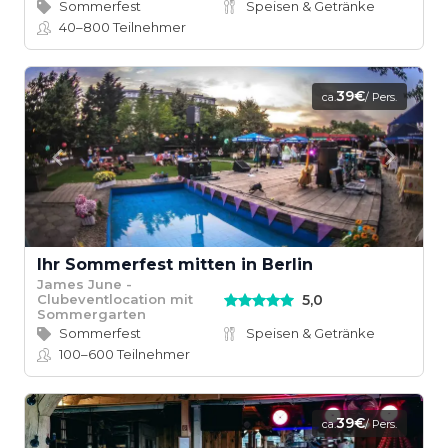
Sommerfest
Speisen & Getränke
40–800
Teilnehmer
39€
ca.
/ Pers.
Ihr Sommerfest mitten in Berlin
James June -
5,0
Clubeventlocation mit
Sommergarten
Sommerfest
Speisen & Getränke
100–600
Teilnehmer
39€
ca.
/ Pers.