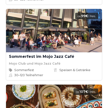
99€
ca.
/ Pers.
Sommerfest im Mojo Jazz Café
Mojo Club und Mojo Jazz Café
Sommerfest
Speisen & Getränke
30–120
Teilnehmer
107€
ca.
/ Pers.