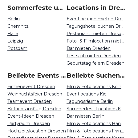
Sommerfeste um Dresden
Locations in Dresden mieten
Berlin
Eventlocation mieten Dresden
Chemnitz
Tagungshotel buchen Dresden
Halle
Restaurant mieten Dresden
Leipzig
Foto- & Filmlocation mieten Dresden
Potsdam
Bar mieten Dresden
Festsaal mieten Dresden
Geburtstag feiern Dresden
Beliebte Events in Dresden
Beliebte Suchen auf Event Inc
Firmenevent Dresden
Film & Fotolocations Köln
Weihnachtsfeier Dresden
Eventlocations Kiel
Teamevent Dresden
Tagungsräume Berlin
Betriebsausflug Dresden
Sommerfest-Locations Köln
Event-Ideen Dresden
Bar mieten Berlin
Partyraum Dresden
Film & Fotolocations Hannover
Hochzeitslocation Dresden
Film & Fotolocations Frankfurt