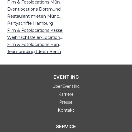
Film & Fotolocations München
Eventlocations Dortmund
Restaurant mieten München
Partyschiffe Hamburg
Film & Fotolocations Kassel
Weihnachtsfeier-Locations Hannover
Film & Fotolocations Hannover
Teambuilding Ideen Berlin
EVENT INC
Über Event Inc
Karriere
Presse
Kontakt
SERVICE