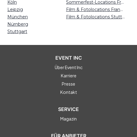
Köln
Sommerfest-Locations Freiburg
Leipzig
Film & Fotolocations Frankfurt
München
Film & Fotolocations Stuttgart
Nürnberg
Stuttgart
EVENT INC
Über Event Inc
Karriere
Presse
Kontakt
SERVICE
Magazin
FÜR ANBIETER