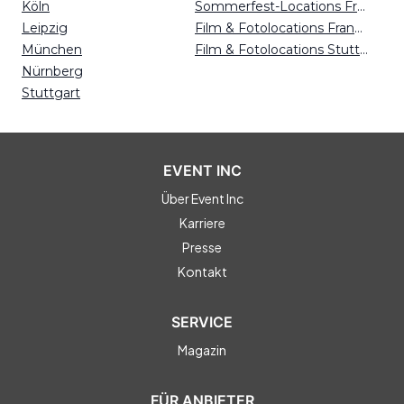
Köln
Sommerfest-Locations Freiburg
Leipzig
Film & Fotolocations Frankfurt
München
Film & Fotolocations Stuttgart
Nürnberg
Stuttgart
EVENT INC
Über Event Inc
Karriere
Presse
Kontakt
SERVICE
Magazin
FÜR ANBIETER