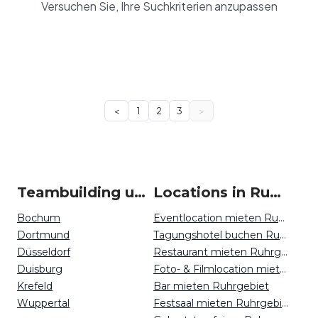
Versuchen Sie, Ihre Suchkriterien anzupassen
<
1
2
3
>
Teambuilding um Ruhrgebiet
Locations in Ruhrgebiet mieten
Bochum
Eventlocation mieten Ruhrgebiet
Dortmund
Tagungshotel buchen Ruhrgebiet
Düsseldorf
Restaurant mieten Ruhrgebiet
Duisburg
Foto- & Filmlocation mieten Ruhrgebiet
Krefeld
Bar mieten Ruhrgebiet
Wuppertal
Festsaal mieten Ruhrgebiet