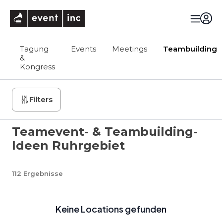
eventinc
Tagung
Events
Meetings
Teambuilding
&
Kongress
Filters
Teamevent- & Teambuilding-
Ideen Ruhrgebiet
112
Ergebnisse
Keine Locations gefunden