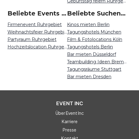
Geburtstag feiern Ruhrgebiet
Beliebte Events in Ruhrgebiet
Beliebte Suchen auf Event Inc
Firmenevent Ruhrgebiet
Kinos mieten Berlin
Weihnachtsfeier Ruhrgebiet
Tagungshotels München
Partyraum Ruhrgebiet
Film & Fotolocations Köln
Hochzeitslocation Ruhrgebiet
Tagungshotels Berlin
Bar mieten Düsseldorf
Teambuilding Ideen Bremen
Tagungsräume Stuttgart
Bar mieten Dresden
EVENT INC
Über Event Inc
Karriere
Presse
Kontakt