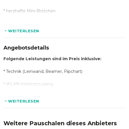
* herzhafte Mini-Brötchen
* Müslibällchen auf Orangen-Couscous
WEITERLESEN
* Obstkorb
Angebotsdetails
* Kuchenauswahl
Folgende Leistungen sind im Preis inklusive:
* Gemüse mit Dips
* Technik (Leinwand, Beamer, Flipchart)
* Saisonales 3-Gang-Menü
* WLAN-Internetzugang
Folgende Getränke sind im Preis inklusive:
WEITERLESEN
* unlimitiert:
* Wasser
Weitere Pauschalen dieses Anbieters