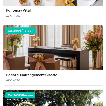
Fontenay Vital
10
–
120
Ca.
290
€/Person
Hochzeitsarrangement Classic
10
–
130
Ca.
345
€/Person