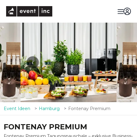
eventinc
‹
›
Event Ideen
Hamburg
Fontenay Premium
FONTENAY PREMIUM
Fontenay Premium Tagungspauschale – exklusive Business-