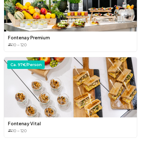
Fontenay Premium
10
–
120
Ca.
97
€/Person
Fontenay Vital
10
–
120