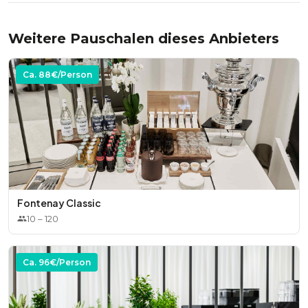
* Bier
* Menükarten
Weitere Pauschalen dieses Anbieters
* Kaffee
* Personalisierte Tischkarten
Ca.
88
€/Person
* Tee
Optional:
Optional:
* Zimmer für Brautpaar und Gäste
* individuell gestaltete Hochzeitstorte
* standesamtliche oder freie Trauung auf der Alsterwiese
oder in weiteren Räumen
* Kuchenbuffet
Fontenay Classic
* individuelle Blumendekoration durch einen externen
* Sweet Bar mit Pralinen, Macarons und Cake Pops
10
–
120
Partner
* Live-Band oder DJ
Ca.
96
€/Person
* zusätzliche Bestuhlung