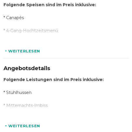
Folgende Speisen sind im Preis inklusive:
* Canapés
* 4-Gang-Hochtzeitsmenü
* Mitternachtsimbiss
WEITERLESEN
Folgende Getränke sind im Preis inklusive:
Angebotsdetails
* Champagner De Saint Gall Brut
Folgende Leistungen sind im Preis inklusive:
* Traubensecco alkoholfrei
* Stuhlhussen
* Weinauswahl nach Sommelier-Empfehlung
* Mitternachts-Imbiss
* Wasser
* Garderobiere bis 01:00 Uhr
WEITERLESEN
* Softgetränke
* Personalkosten bis 01:00 Uhr