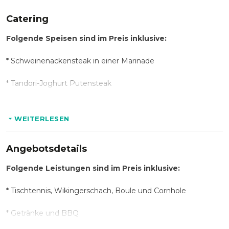
Catering
Folgende Speisen sind im Preis inklusive:
*
Schweinenackensteak in einer Marinade
*
Tandori-Joghurt Putensteak
*
Knackige Grillwurst
WEITERLESEN
Immer dabei:
Angebotsdetails
*
Rosmarinkartoffeln oder Kartoffelgratin
Folgende Leistungen sind im Preis inklusive:
*
Senf, Ketchup, BBQ Soße, Sour Cream
*
Tischtennis, Wikingerschach, Boule und Cornhole
*
Brot
*
Getränke und BBQ