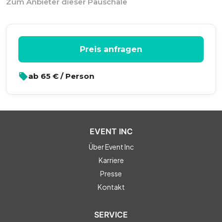
Zum Anbieter dieser Pauschale
* Longdrinks
* BBQ Upgrade
Preis anfragen
ab
65
€ / Person
EVENT INC
Über Event Inc
Karriere
Presse
Kontakt
SERVICE