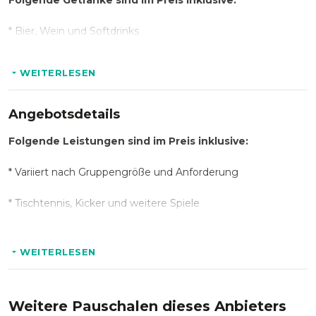
Folgende Getränke sind im Preis inklusive:
* Bier, Wein und Softdrinks
WEITERLESEN
Angebotsdetails
Folgende Leistungen sind im Preis inklusive:
* Variiert nach Gruppengröße und Anforderung
* Tischtennis, Kicker und weitere Spiele
Optional:
WEITERLESEN
*
Catering, Dessert & Longdrinks
Weitere Pauschalen dieses Anbieters