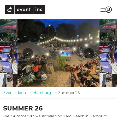
eventinc
‹
›
Event Ideen
Hamburg
Summer 26
SUMMER 26
Die "Summer 26" Pauschale von Karo Beach in Hamburg