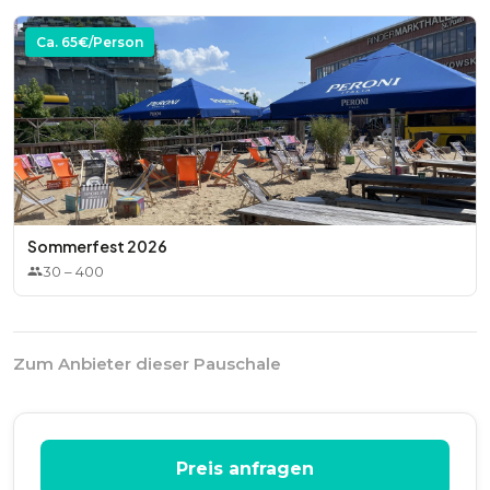
Ca.
65
€/Person
Sommerfest 2026
30
–
400
Zum Anbieter dieser Pauschale
Preis anfragen