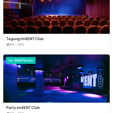
Wirsingroulade mit Perlgraupen und dunkler Muskatnuss-
Sauce (vegan)
- Dessert:
Spekulatius-Mascarponecreme mit Glühweinkirschen
Zartbittermousse-Trifle mit Lebkuchen
Tagung im KENT Club
Maronen-Birnencrumble mit Haselnüssen und Quatre
80
–
500
Épices (vegan)
Ca.
65
€/Person
Party im KENT Club