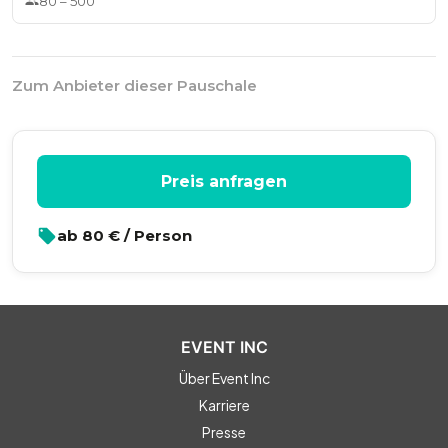
80
–
500
Zum Anbieter dieser Pauschale
Preis anfragen
ab
80
€ / Person
EVENT INC
Über Event Inc
Karriere
Presse