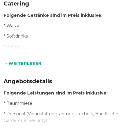
Catering
Folgende Getränke sind im Preis inklusive:
* Wasser
* Softdrinks
* Kaffee
* Auswahl Bier
WEITERLESEN
* Auswahl Wein & Perlwein
* Auswahl Longdrinks
Angebotsdetails
Folgende Leistungen sind im Preis inklusive:
Optional:
* Raummiete
* Auswahl Cocktails
* Personal (Veranstaltungsleitung, Technik, Bar, Küche,
Garderobe, Security)
* Catering:
* Bestuhlung & hauseigenes Mobiliar