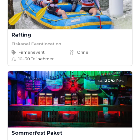
Rafting
Eiskanal Eventlocation
Firmenevent
Ohne
10–30
Teilnehmer
120€
ca.
/ Pers.
Sommerfest Paket