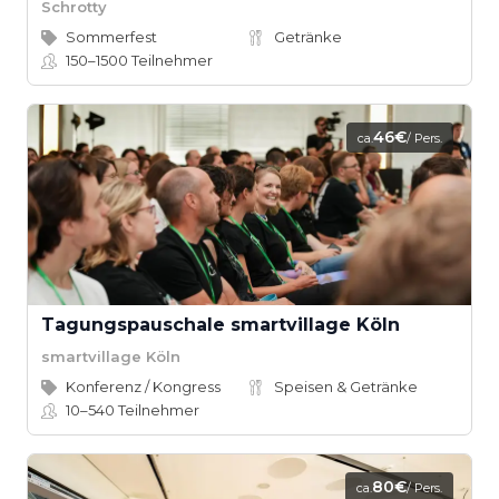
Schrotty
Sommerfest
Getränke
150–1500
Teilnehmer
46€
ca.
/ Pers.
Tagungspauschale smartvillage Köln
smartvillage Köln
Konferenz / Kongress
Speisen & Getränke
10–540
Teilnehmer
80€
ca.
/ Pers.