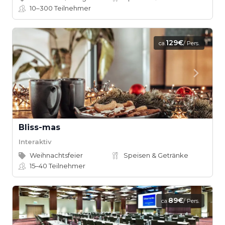
10–300
Teilnehmer
129€
ca.
/ Pers.
Bliss-mas
Interaktiv
Weihnachtsfeier
Speisen & Getränke
15–40
Teilnehmer
89€
ca.
/ Pers.