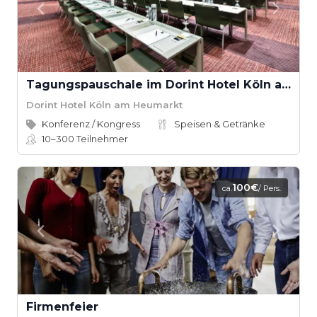
Tagungspauschale im Dorint Hotel Köln am Heumarkt
Dorint Hotel Köln am Heumarkt
Konferenz / Kongress
Speisen & Getränke
10–300
Teilnehmer
100€
ca.
/ Pers.
Firmenfeier