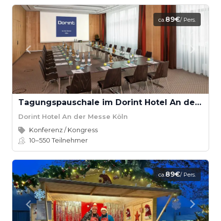
89€
ca.
/ Pers.
Tagungspauschale im Dorint Hotel An der Messe Köln
Dorint Hotel An der Messe Köln
Konferenz / Kongress
10–550
Teilnehmer
89€
ca.
/ Pers.