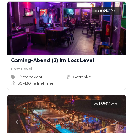
89€
ca.
/ Pers.
Gaming-Abend (2) im Lost Level
Lost Level
Firmenevent
Getränke
30–130
Teilnehmer
155€
ca.
/ Pers.