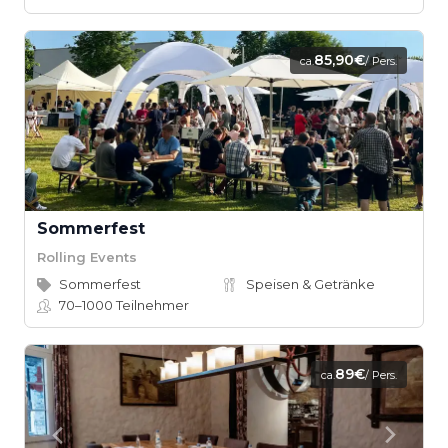
85,90€
ca.
/ Pers.
Sommerfest
Rolling Events
Sommerfest
Speisen & Getränke
70–1000
Teilnehmer
89€
ca.
/ Pers.