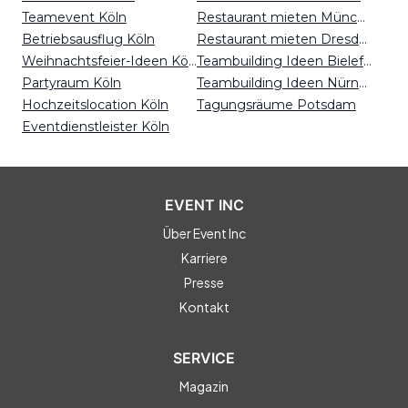
Teamevent Köln
Restaurant mieten München
Betriebsausflug Köln
Restaurant mieten Dresden
Weihnachtsfeier-Ideen Köln
Teambuilding Ideen Bielefeld
Partyraum Köln
Teambuilding Ideen Nürnberg
Hochzeitslocation Köln
Tagungsräume Potsdam
Eventdienstleister Köln
EVENT INC
Über Event Inc
Karriere
Presse
Kontakt
SERVICE
Magazin