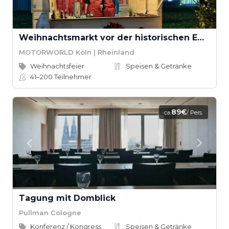
Weihnachtsmarkt vor der historischen Empfangshalle
MOTORWORLD Köln | Rheinland
Weihnachtsfeier
Speisen & Getränke
41–200
Teilnehmer
89€
ca.
/ Pers.
Tagung mit Domblick
Pullman Cologne
Konferenz / Kongress
Speisen & Getränke