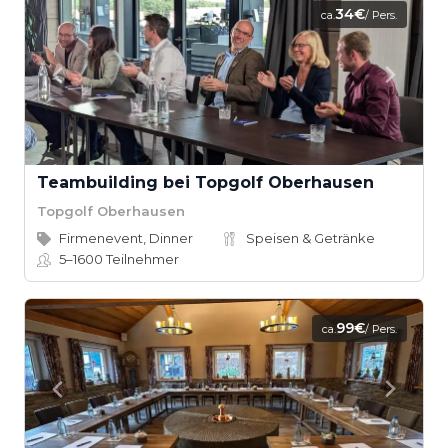
34€
ca.
/ Pers.
Teambuilding bei Topgolf Oberhausen
Topgolf Oberhausen
Firmenevent, Dinner
Speisen & Getränke
5–1600
Teilnehmer
99€
ca.
/ Pers.