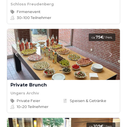
Schloss Freudenberg
Firmenevent
30–100
Teilnehmer
75€
ca.
/ Pers.
Private Brunch
Ungers Archiv
Private Feier
Speisen & Getränke
10–20
Teilnehmer
109€
ca.
/ Pers.