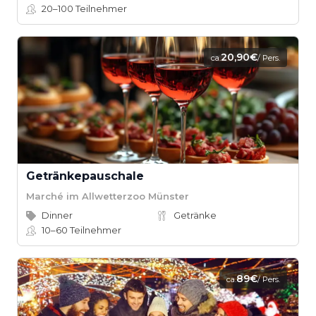
20–100
Teilnehmer
20,90€
ca.
/ Pers.
Getränkepauschale
Marché im Allwetterzoo Münster
Dinner
Getränke
10–60
Teilnehmer
89€
ca.
/ Pers.