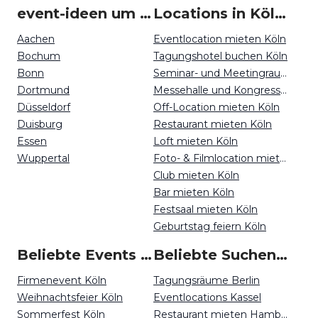
event-ideen um Köln
Locations in Köln mieten
Aachen
Eventlocation mieten Köln
Bochum
Tagungshotel buchen Köln
Bonn
Seminar- und Meetingraum mieten Köln
Dortmund
Messehalle und Kongresszentrum mieten Köln
Düsseldorf
Off-Location mieten Köln
Duisburg
Restaurant mieten Köln
Essen
Loft mieten Köln
Wuppertal
Foto- & Filmlocation mieten Köln
Club mieten Köln
Bar mieten Köln
Festsaal mieten Köln
Geburtstag feiern Köln
Beliebte Events in Köln
Beliebte Suchen auf Event Inc
Firmenevent Köln
Tagungsräume Berlin
Weihnachtsfeier Köln
Eventlocations Kassel
Sommerfest Köln
Restaurant mieten Hamburg