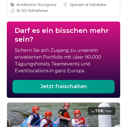
Konferenz / Kongress
Speisen & Getränke
8–135
Teilnehmer
Darf es ein bisschen mehr
sein?
Sichern Sie sich Zugang zu unserem
erweiterten Portfolio mit über 90.000
Tagungshotels, Teamevents und
Eventlocations in ganz Europa.
Jetzt freischalten
70€
ca.
/ Pers.