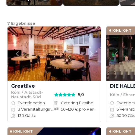
7
Ergebnisse
HIGHLIGHT
Greatlive
DIE HALLE
Köln / Altstadt-
5,0
Köln / Ehre
Neustadt-Süd
Eventlocation
Catering Flexibel
Eventloc
3
Veranstaltungsräume
50–120 € pro Person
5
Veranst
130
Gäste
5000
Gäs
HIGHLIGHT
HIGHLIGHT