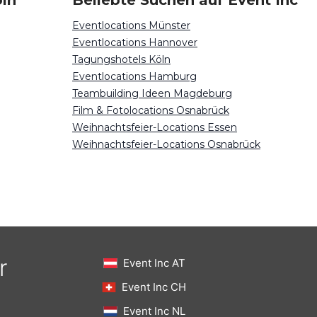
öln
Beliebte Suchen auf Event Inc
Eventlocations Münster
Eventlocations Hannover
Tagungshotels Köln
Eventlocations Hamburg
Teambuilding Ideen Magdeburg
Film & Fotolocations Osnabrück
Weihnachtsfeier-Locations Essen
Weihnachtsfeier-Locations Osnabrück
r
Event Inc AT
Event Inc CH
Event Inc NL