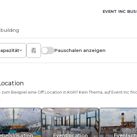
EVENT INC BUS
building
apazität
Pauschalen anzeigen
Location
um Beispiel eine Off Location in Köln? Kein Thema, auf Event Inc fin
.
lebnislocation
Eventlocation
Eventschi