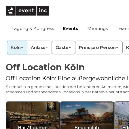
eventinc
Tagung & Kongress
Events
Meetings
Team
Köln
Anlass
Gäste
Preis pro Person
K
Off Location Köln
Off Location Köln: Eine außergewöhnliche 
Sie möchten gerne eine Location der besonderen Art mieten, wie z
schönsten und spannendsten Locations in der Karnevalhauptstadt
Bar / Lounge
Beachclub
Er