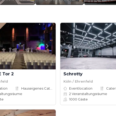
 Tor 2
Schrotty
nfeld
Köln / Ehrenfeld
ation
Hauseigenes Catering
Eventlocation
Cater
altungsräume
2
Veranstaltungsräume
te
1000
Gäste