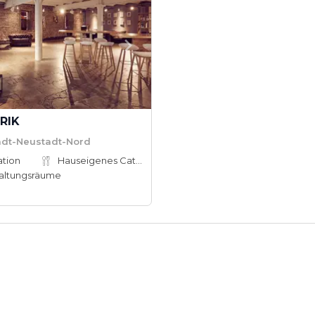
RIK
tadt-Neustadt-Nord
ation
Hauseigenes Catering
altungsräume