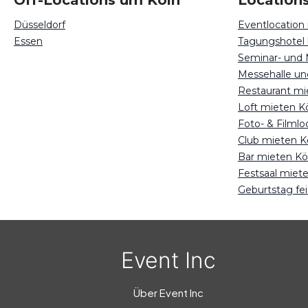
Off-Locations um Köln
Locations
Düsseldorf
Eventlocation
Essen
Tagungshotel
Seminar- und
Restaurant mi
Loft mieten K
Foto- & Filmlo
Club mieten K
Bar mieten Kö
Festsaal miet
Geburtstag fei
Event Inc
Über Event Inc