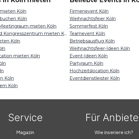
 in Köln mieten
Beliebte Events in K
 mieten Köln
Firmenevent Köln
 buchen Köln
Weihnachtsfeier Köln
 Meetingraum mieten Köln
Sommerfest Köln
Messehalle und Kongresszentrum mieten Köln
Teamevent Köln
eten Köln
Betriebsausflug Köln
öln
Weihnachtsfeier-Ideen Köln
cation mieten Köln
Event-Ideen Köln
öln
Partyraum Köln
ln
Hochzeitslocation Köln
en Köln
Eventdienstleister Köln
ern Köln
Service
Für Anbiete
Magazin
Wie inseriere ich?