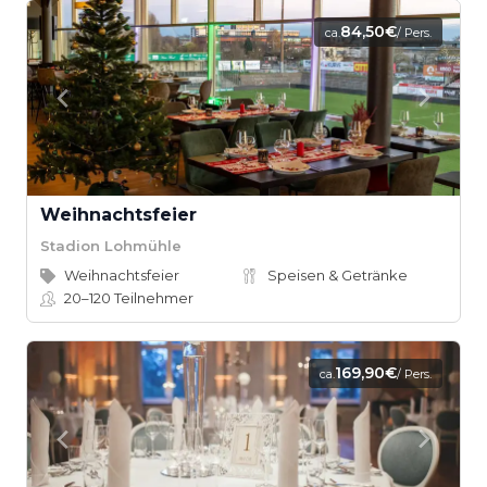
84,50€
ca.
/ Pers.
Weihnachtsfeier
Stadion Lohmühle
Weihnachtsfeier
Speisen & Getränke
20–120
Teilnehmer
169,90€
ca.
/ Pers.