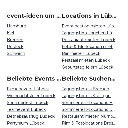
event-ideen um Lübeck
Locations in Lübeck mieten
Hamburg
Eventlocation mieten Lübeck
Kiel
Tagungshotel buchen Lübeck
Bremen
Restaurant mieten Lübeck
Rostock
Foto- & Filmlocation mieten Lübeck
Schwerin
Bar mieten Lübeck
Festsaal mieten Lübeck
Geburtstag feiern Lübeck
Beliebte Events in Lübeck
Beliebte Suchen auf Event Inc
Firmenevent Lübeck
Tagungshotels Bremen
Weihnachtsfeier Lübeck
Tagungshotels Stuttgart
Sommerfest Lübeck
Sommerfest-Locations Hamburg
Teamevent Lübeck
Sommerfest-Locations Dortmund
Betriebsausflug Lübeck
Restaurant mieten Nürnberg
Partyraum Lübeck
Film & Fotolocations Dresden