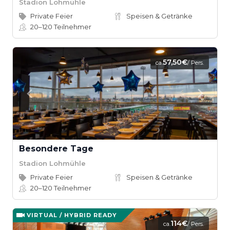
Stadion Lohmühle
Private Feier
Speisen & Getränke
20–120
Teilnehmer
57,50€
ca.
/ Pers.
Besondere Tage
Stadion Lohmühle
Private Feier
Speisen & Getränke
20–120
Teilnehmer
VIRTUAL / HYBRID READY
114€
ca.
/ Pers.