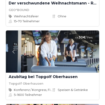
Der verschwundene Weihnachtsmann - Rettet Weihnachten! (Teamevent)
GEO°BOUND
Weihnachtsfeier
Ohne
15–70
Teilnehmer
30€
ca.
/ Pers.
Azubitag bei Topgolf Oberhausen
Topgolf Oberhausen
Konferenz / Kongress, Firmenevent
Speisen & Getränke
5–1600
Teilnehmer