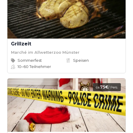
Grillzeit
Marché im Allwetterzoo Münster
Sommerfest
Speisen
10–60
Teilnehmer
75€
ca.
/ Pers.