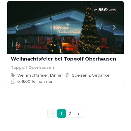
85€
ca.
/ Pers.
Weihnachtsfeier bei Topgolf Oberhausen
Topgolf Oberhausen
Weihnachtsfeier, Dinner
Speisen & Getränke
6–1600
Teilnehmer
<
1
2
>