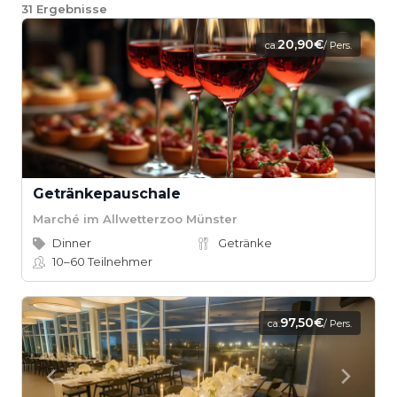
31
Ergebnisse
20,90€
ca.
/ Pers.
Getränkepauschale
Marché im Allwetterzoo Münster
Dinner
Getränke
10–60
Teilnehmer
97,50€
ca.
/ Pers.