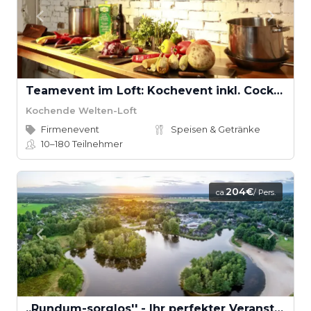
Teamevent im Loft: Kochevent inkl. Cocktail-Workshop ab 16 Teilnehmern
Kochende Welten-Loft
Firmenevent
Speisen & Getränke
10–180
Teilnehmer
204€
ca.
/ Pers.
,,Rundum-sorglos'' - Ihr perfekter Veranstaltungstag