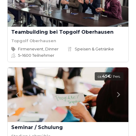
Teambuilding bei Topgolf Oberhausen
Topgolf Oberhausen
Firmenevent, Dinner
Speisen & Getränke
5–1600
Teilnehmer
45€
ca.
/ Pers.
Seminar / Schulung
Stadion Lohmühle