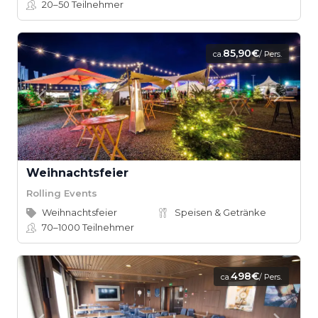
20–50
Teilnehmer
85,90€
ca.
/ Pers.
Weihnachtsfeier
Rolling Events
Weihnachtsfeier
Speisen & Getränke
70–1000
Teilnehmer
498€
ca.
/ Pers.