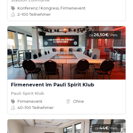
Konferenz / Kongress, Firmenevent
2–100
Teilnehmer
26,50€
ca.
/ Pers.
Firmenevent im Pauli Spirit Klub
Pauli Spirit Klub
Firmenevent
Ohne
40–100
Teilnehmer
44€
ca.
/ Pers.