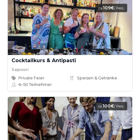
109€
ca.
/ Pers.
Cocktailkurs & Antipasti
Sapoori
Private Feier
Speisen & Getränke
6–50
Teilnehmer
100€
ca.
/ Pers.