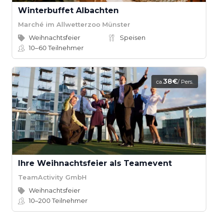
Winterbuffet Albachten
Marché im Allwetterzoo Münster
Weihnachtsfeier
Speisen
10–60
Teilnehmer
38€
ca.
/ Pers.
Ihre Weihnachtsfeier als Teamevent
TeamActivity GmbH
Weihnachtsfeier
10–200
Teilnehmer