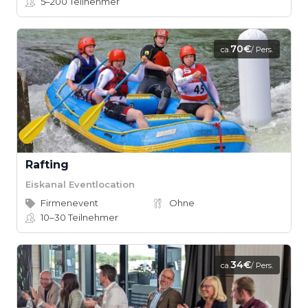
5–200
Teilnehmer
70€
ca.
/ Pers.
Rafting
Eiskanal Eventlocation
Firmenevent
Ohne
10–30
Teilnehmer
34€
ca.
/ Pers.