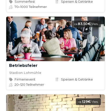
Sommerfest
Speisen & Getränke
70–1000
Teilnehmer
83,50€
ca.
/ Pers.
Betriebsfeier
Stadion Lohmühle
Firmenevent
Speisen & Getränke
20–120
Teilnehmer
129€
ca.
/ Pers.