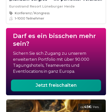
Eurostrand Resort Lüneburger Heide
Konferenz / Kongress
1–1000
Teilnehmer
Darf es ein bisschen mehr
sein?
Sichern Sie sich Zugang zu unserem
erweiterten Portfolio mit über 90.000
Tagungshotels, Teamevents und
Eventlocations in ganz Europa.
Jetzt freischalten
45€
ca.
/ Pers.