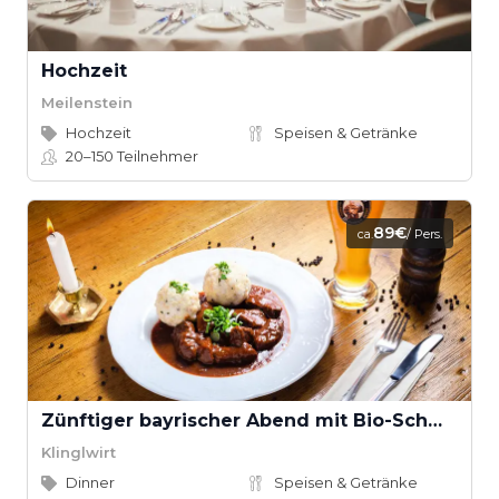
Hochzeit
Meilenstein
Hochzeit
Speisen & Getränke
20–150
Teilnehmer
89€
ca.
/ Pers.
Zünftiger bayrischer Abend mit Bio-Schmankerl im Family Style
Klinglwirt
Dinner
Speisen & Getränke