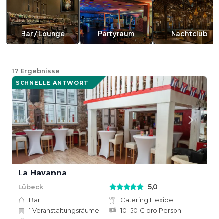
Bar / Lounge
Partyraum
Nachtclub
17
Ergebnisse
SCHNELLE ANTWORT
La Havanna
5,0
Lübeck
Bar
Catering Flexibel
1
Veranstaltungsräume
10–50 € pro Person