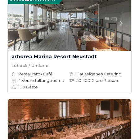
arborea Marina Resort Neustadt
Lübeck / Umland
Restaurant / Café
Hauseigenes Catering
4
Veranstaltungsräume
50–100 € pro Person
100
Gäste