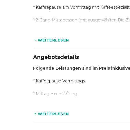
* Kaffeepause am Vormittag mit Kaffeespezialit
* 2-Gang Mittagessen (mit ausgewählten Bio-Z
* Kaffeepause am Nachmittag mit Kaffeespezial
WEITERLESEN
Folgende Getränke sind im Preis inklusive
Angebotsdetails
* Getränke im Tagungsraum ( Wasser Still / Med
Folgende Leistungen sind im Preis inklusi
* Heißgetränke zur Kaffeepause:
* Kaffeepause Vormittags
* Teeauswahl von Ronnefeldt
* Mittagessen 2-Gang
* Espresso
* Kaffeepause Nachmittags
* Cafe Crema
WEITERLESEN
* Getränke im Tagungsraum
* Cappuccino