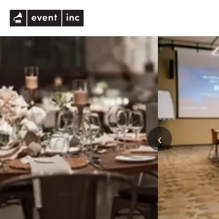
eventinc
‹