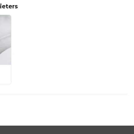
ieters
zusätzlich
lanwand) 25,00€ pro Stück
n) 38,00€ pro Person