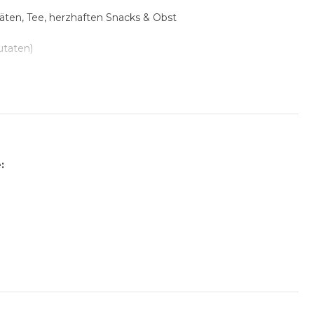
äten, Tee, herzhaften Snacks & Obst
utaten)
itäten, Tee, süßen Snacks & Obst
:
ium, Orangensaft, Apfelsaft)
ve: