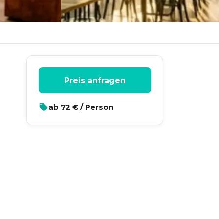
Preis anfragen
ab
72
€ / Person