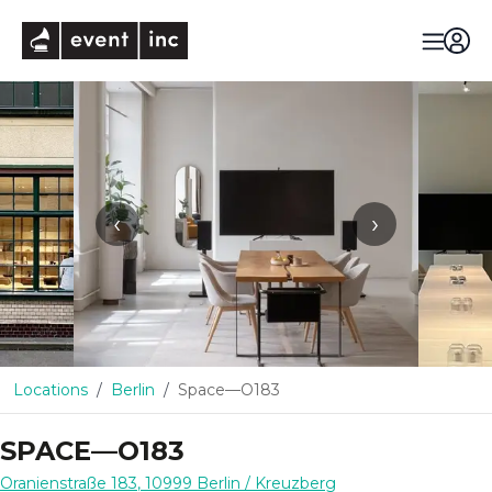
eventinc
‹
›
Locations
Berlin
Space—O183
SPACE—O183
Oranienstraße 183
,
10999
Berlin
/ Kreuzberg