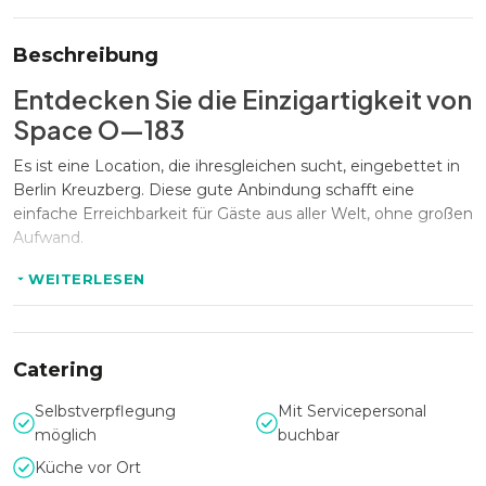
Beschreibung
Entdecken Sie die Einzigartigkeit von
Space O—183
Es ist eine Location, die ihresgleichen sucht, eingebettet in
Berlin Kreuzberg. Diese gute Anbindung schafft eine
einfache Erreichbarkeit für Gäste aus aller Welt, ohne großen
Aufwand.
WEITERLESEN
Raum für Erfolg
Mit einer großzügigen Fläche von 75 Quadratmetern bietet
Catering
der Space O—183 ausreichend Platz für Veranstaltungen
jeder Art. Ob kleine, intensive Workshops oder größere
Selbstverpflegung
Mit Servicepersonal
Firmenevents bis zu 50 Personen – die flexible
möglich
buchbar
Raumaufteilung ermöglicht eine maßgeschneiderte
Küche vor Ort
Gestaltung, die den Bedürfnissen vieler Events gerecht wird.