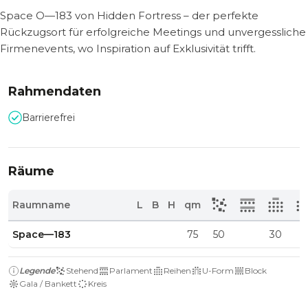
Space O—183 von Hidden Fortress – der perfekte
Rückzugsort für erfolgreiche Meetings und unvergessliche
Firmenevents, wo Inspiration auf Exklusivität trifft.
Rahmendaten
Barrierefrei
Räume
Raumname
L
B
H
qm
Space—183
75
50
30
Legende
Stehend
Parlament
Reihen
U-Form
Block
Gala / Bankett
Kreis