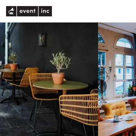
eventinc
‹