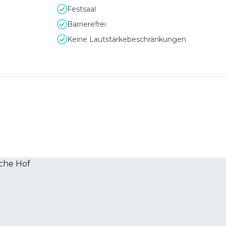
Festsaal
eigene Tiefgarage als auch die Parkmöglichkeiten in den umli
Barrierefrei
Keine Lautstärkebeschränkungen