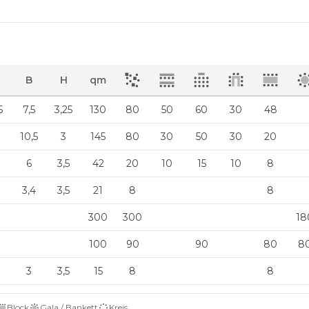
B
H
qm
5
7,5
3,25
130
80
50
60
30
48
10,5
3
145
80
30
50
30
20
6
3,5
42
20
10
15
10
8
3,4
3,5
21
8
8
300
300
18
100
90
90
80
8
3
3,5
15
8
8
Block
Gala / Bankett
Kreis