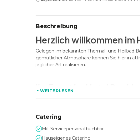
Beschreibung
Herzlich willkommen im 
Gelegen im bekannten Thermal- und Heilbad Bad
gemütlicher Atmosphäre können Sie hier in attr
jeglicher Art realisieren.
Ihr Event im Hotel Der Li
WEITERLESEN
Für größere Tagungen, Firmenevents jeglicher 
und die angrenzende Dachterrasse mit einer G
nach Ihren Wünschen und Bedürfnissen zelebrier
Catering
Cooking und komfortables Mobiliar sorgen für 
Mit Servicepersonal buchbar
Hauseigenes Catering