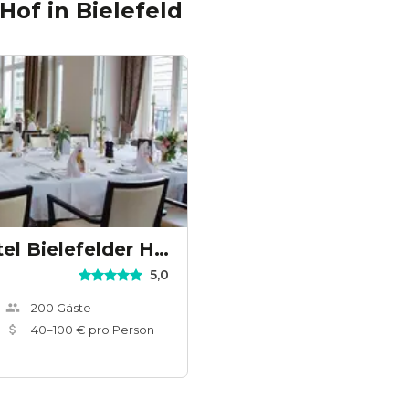
 Hof
in
Bielefeld
Steigenberger Hotel Bielefelder Hof
5,0
200
Gäste
40
–
100
€ pro Person