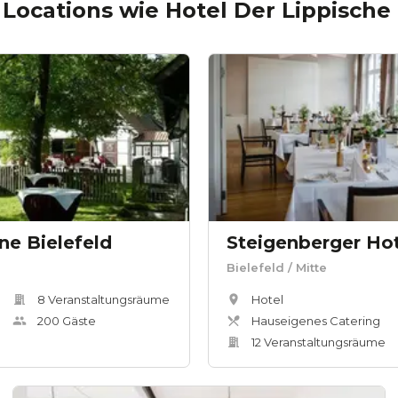
 Locations wie
Hotel Der Lippische
e Bielefeld
Bielefeld
/ Mitte
8
Veranstaltungsräum
e
Hotel
200
Gäste
Hauseigenes Catering
12
Veranstaltungsräum
e