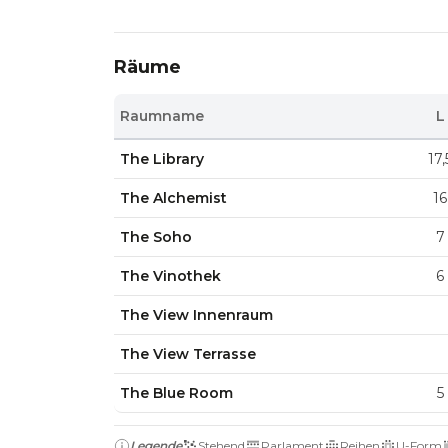
Räume
Raumname
L
The Library
17,
The Alchemist
16
The Soho
7
The Vinothek
6
The View Innenraum
The View Terrasse
The Blue Room
5
Legende
Stehend
Parlament
Reihen
U-Form