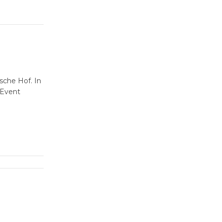
sche Hof. In
 Event
 The View
n eine Feier
it Live-