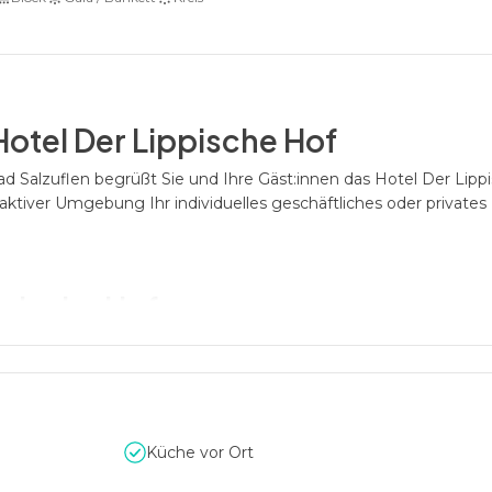
Hotel Der Lippische Hof
 Salzuflen begrüßt Sie und Ihre Gäst:innen das Hotel Der Lippi
aktiver Umgebung Ihr individuelles geschäftliches oder privates
ppische Hof
Art und Hochzeiten eignen sich hervorragend die Eventlocation
esamtgröße von 400qm. Hier können Sie mit bis zu 180 Persone
en. Warme Farben, der Blick über die Stadt, die offene Küche m
ein außergewöhnliches Ambiente.
Küche vor Ort