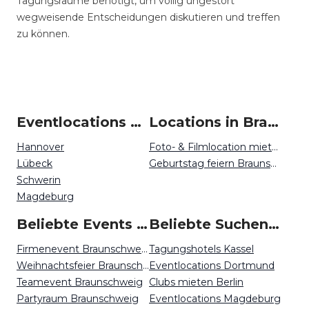
Tagungsräume benötigt, um völlig ungestört
wegweisende Entscheidungen diskutieren und treffen
zu können.
Eventlocations um Braunschweig
Locations in Braunschweig mieten
Hannover
Foto- & Filmlocation mieten Braunschweig
Lübeck
Geburtstag feiern Braunschweig
Schwerin
Magdeburg
Beliebte Events in Braunschweig
Beliebte Suchen auf Event Inc
Firmenevent Braunschweig
Tagungshotels Kassel
Weihnachtsfeier Braunschweig
Eventlocations Dortmund
Teamevent Braunschweig
Clubs mieten Berlin
Partyraum Braunschweig
Eventlocations Magdeburg