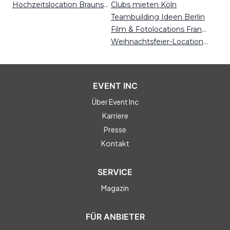
Hochzeitslocation Braunschweig
Clubs mieten Köln
Teambuilding Ideen Berlin
Film & Fotolocations Frankfurt
Weihnachtsfeier-Locations Bielefeld
EVENT INC
Über Event Inc
Karriere
Presse
Kontakt
SERVICE
Magazin
FÜR ANBIETER