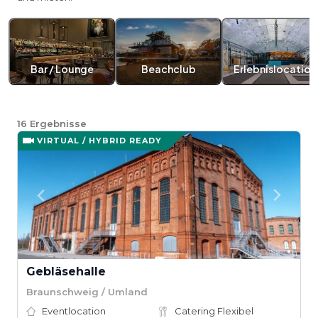
Bar / Lounge
Beachclub
Erlebnislocation
16
Ergebnisse
VIRTUAL / HYBRID READY
Gebläsehalle
Braunschweig / Umland
Eventlocation
Catering Flexibel