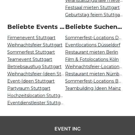
Veranstaltungshalle mieten Stuttgart
Festsaal mieten Stuttgart
Geburtstag feiern Stuttgart
Beliebte Events in Stuttgart
Beliebte Suchen auf Event Inc
Firmenevent Stuttgart
Sommerfest-Locations Dortmund
Weihnachtsfeier Stuttgart
Eventlocations Düsseldorf
Sommerfest Stuttgart
Restaurant mieten Berlin
Teamevent Stuttgart
Film & Fotolocations Köln
Betriebsausflug Stuttgart
Weihnachtsfeier-Locations Bremen
Weihnachtsfeier-Ideen Stuttgart
Restaurant mieten Nürnberg
Event-Ideen Stuttgart
Sommerfest-Locations Bonn
Partyraum Stuttgart
Teambuilding Ideen Mainz
Hochzeitslocation Stuttgart
Eventdienstleister Stuttgart
EVENT INC