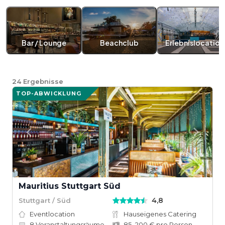
Bar / Lounge
Beachclub
Erlebnislocation
24
Ergebnisse
TOP-ABWICKLUNG
Mauritius Stuttgart Süd
4,8
Stuttgart / Süd
Eventlocation
Hauseigenes Catering
8
Veranstaltungsräume
85–200 € pro Person