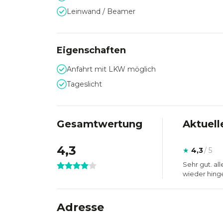
Leinwand / Beamer
Die Haller 6 Location ist unabhängig von Cater
Kundenanforderungen an die Zweckmäßigkeit ihr
Eigenschaften
Anfahrt mit LKW möglich
Tageslicht
Gesamtwertung
Aktuell
4,3
★
4,3
/ 5
Sehr gut. al
wieder hin
Adresse