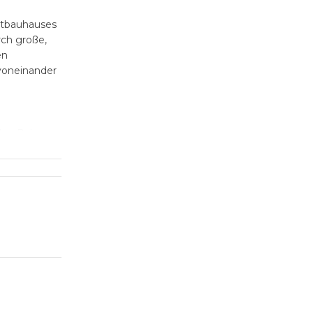
Altbauhauses
rch große,
en
voneinander
ealen Rahmen
die
ie den
uchtet und
en eine