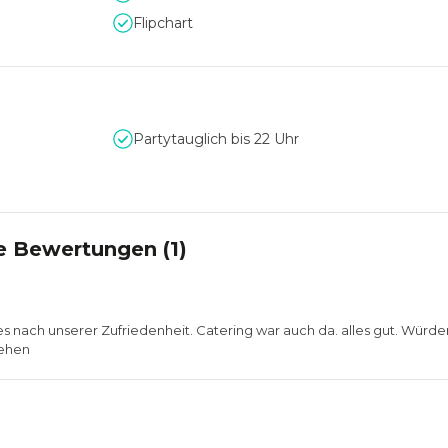
Flipchart
ing-Dienstleistern und strebt ein Gleichgewicht zwischen den
er Konzepte und dem einzigartigen Flair der Location an.
Partytauglich bis 22 Uhr
e Bewertungen (
1
)
les nach unserer Zufriedenheit. Catering war auch da. alles gut. Wür
gehen