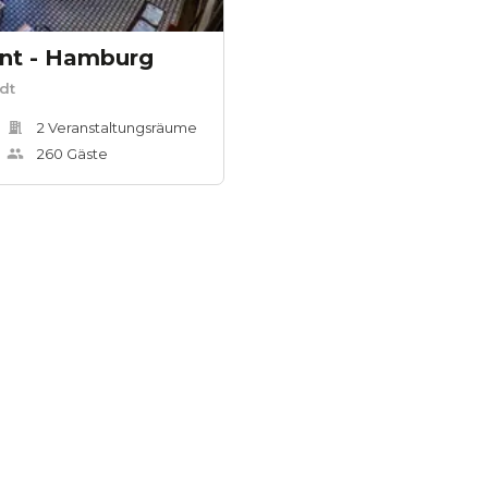
ant - Hamburg
dt
2
Veranstaltungsräum
e
260
Gäste