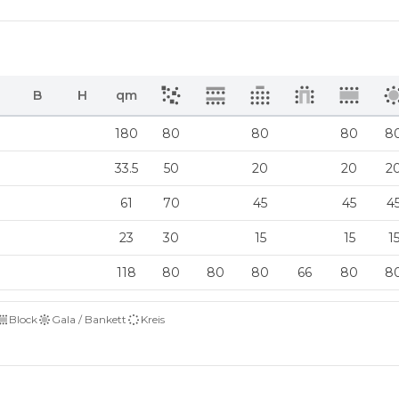
B
H
qm
180
80
80
80
8
33.5
50
20
20
2
61
70
45
45
4
23
30
15
15
1
118
80
80
80
66
80
8
Block
Gala / Bankett
Kreis