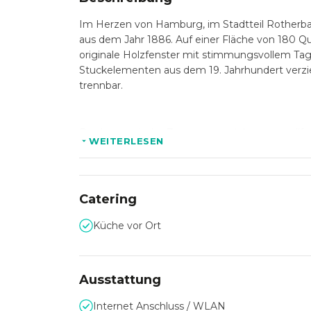
Im Herzen von Hamburg, im Stadtteil Rotherbau
aus dem Jahr 1886. Auf einer Fläche von 180 Qu
originale Holzfenster mit stimmungsvollem Tage
Stuckelementen aus dem 19. Jahrhundert verzi
trennbar.
Das harmonische Zusammenspiel von pastellfa
WEITERLESEN
für verschiedene Veranstaltungen wie Foto-, F
Produktpräsentationen, Workshops, Private-Di
originalen Parkett- und Dielenböden sowie ei
Catering
Die Location bietet zwei separate Eingänge f
Küche vor Ort
historischen Stil ergänzen und für individuell
In schlichter, eleganter Ästhetik verbunden mi
Ausstattung
mit einem 32 A Drehstromanschluss sowie WLAN
Bedingungen mit Styros, Verlängerungskabeln
Internet Anschluss / WLAN
mobile Kleiderstange und altes englisches Gesch