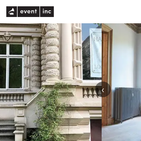
eventinc
‹