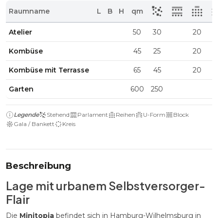
Raumname
L
B
H
qm
Atelier
50
30
20
Kombüse
45
25
20
Kombüse mit Terrasse
65
45
20
Garten
600
250
Legende
Stehend
Parlament
Reihen
U-Form
Block
Gala / Bankett
Kreis
Beschreibung
Lage mit urbanem Selbstversorger-
Flair
Die
Minitopia
befindet sich in Hamburg-Wilhelmsburg in