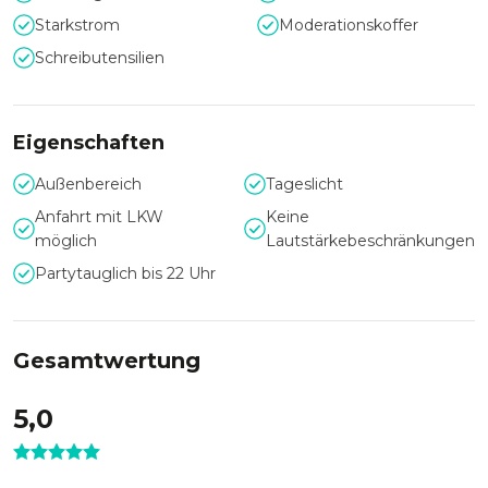
eine Diskokugel für passende Stimmung sorgt.
Starkstrom
Moderationskoffer
Authentisch – ideal für kreative
Schreibutensilien
Firmenanlässe
Der Innenbereich mit ca. 50 qm Grundfläche bietet eine
kreative Umgebung für Workshops, Seminare, Feiern oder
Eigenschaften
Meetings. Zwei große Tische sowie mehrere
Sitzgelegenheiten können je nach Bedarf flexibel gestellt
Außenbereich
Tageslicht
oder entfernt werden. Ein zusätzlicher Tresen bietet Platz
Anfahrt mit LKW
Keine
für Catering, Materialien oder Dekoration. Auf Wunsch kann
möglich
Lautstärkebeschränkungen
der Raum mit technischer Ausstattung wie Beamer,
Partytauglich bis 22 Uhr
Leinwand oder Soundanlage ergänzt werden.
Gesamtwertung
5,0