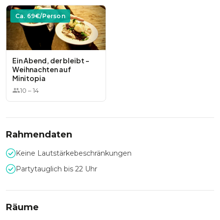
Ca.
69
€/Person
Ein Abend, der bleibt –
Weihnachten auf
Minitopia
10
–
14
Rahmendaten
Keine Lautstärkebeschränkungen
Partytauglich bis 22 Uhr
Räume