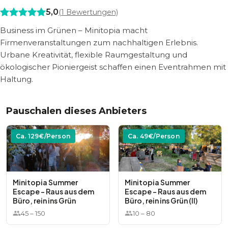
5,0
(
1
Bewertungen)
Business im Grünen – Minitopia macht
Firmenveranstaltungen zum nachhaltigen Erlebnis.
Urbane Kreativität, flexible Raumgestaltung und
ökologischer Pioniergeist schaffen einen Eventrahmen mit
Haltung.
Pauschalen dieses Anbieters
Ca.
129
€/Person
Ca.
49
€/Person
Minitopia Summer
Minitopia Summer
Escape – Raus aus dem
Escape – Raus aus dem
Büro, rein ins Grün
Büro, rein ins Grün (II)
45
–
150
10
–
80