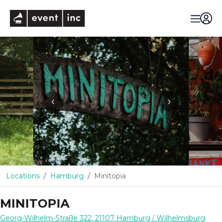
eventinc
‹
›
Locations
Hamburg
Minitopia
MINITOPIA
Georg-Wilhelm-Straße 322
,
21107
Hamburg
/ Wilhelmsburg