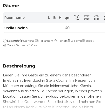
Räume
Raumname
L
B
H
qm
Stella Cocina
40
Legende
Stehend
Parlament
Reihen
U-Form
Block
Gala / Bankett
Kreis
Beschreibung
Laden Sie Ihre Gäste ein zu einem ganz besonderen
Erlebnis mit Eventköchin Stella Cocina. Im Herzen von
München empfängt Sie die leidenschaftliche Köchin,
bekannt aus diversen TV-Kochsendungen, in einer privaten
Location. Lassen Sie sich exklusiv bekochen in der offenen
Showküche. Oder werden Sie selbst aktiv und nehmen Sie
teil an einem Kochkurs. Vom Küchenneuling bis hin zu