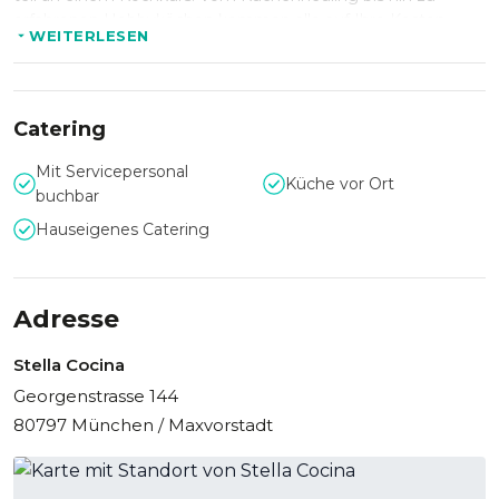
erfahrenen Hobbyköchen kommen alle auf Ihre Kosten.
WEITERLESEN
Die Location mit großzügigem Küchenblock bietet
ausreichen Platz für 6 bis 12 Personen. Mit Stella Cocina
erleben Sie einen unvergesslichen Abend mit französisch,
Catering
mediterraner Leidenschaft.
Mit Servicepersonal
Küche vor Ort
buchbar
Hauseigenes Catering
Adresse
Stella Cocina
Georgenstrasse 144
80797 München / Maxvorstadt