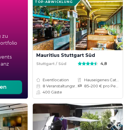
TOP-ABWICKLUNG
g zu
rtfolio
Mauritius Stuttgart Süd
vents
4,8
Stuttgart / Süd
ganz
Eventlocation
Hauseigenes Catering
8
Veranstaltungsräume
85–200 € pro Person
ten
400
Gäste