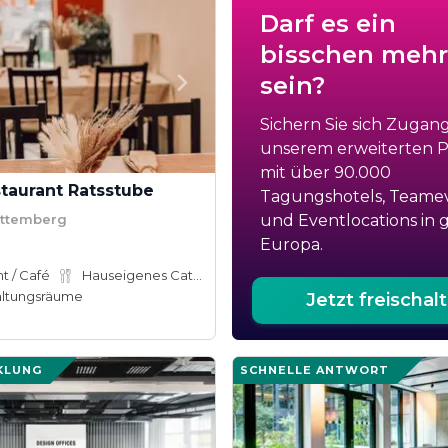
Darf es ein
bisschen mehr
sein?
Sichern Sie sich Zugan
unserem erweiterten Po
mit über 90.000
taurant Ratsstube
Tagungshotels, Teame
ttemberg
und Eventlocations in 
Europa.
t / Café
Hauseigenes Catering
altungsräume
Jetzt freischal
KLUNG
SCHNELLE ANTWORT