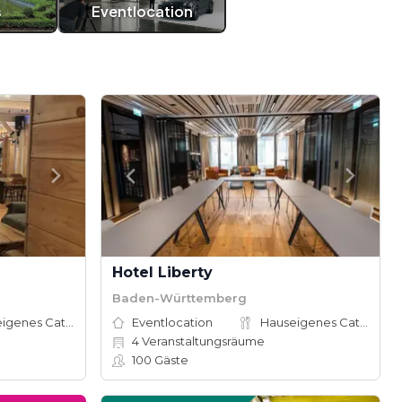
s
Eventlocation
Hotel Liberty
Baden-Württemberg
Hauseigenes Catering
Eventlocation
Hauseigenes Catering
4
Veranstaltungsräume
100
Gäste