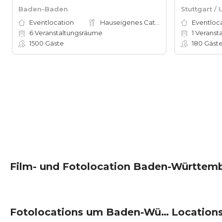
Baden-Baden
Stuttgart /
Eventlocation
Hauseigenes Catering
Eventloc
6
Veranstaltungsräume
1
Veranst
1500
Gäste
180
Gäst
Film- und Fotolocation Baden-Württembe
Fotolocations um Baden-Württemberg