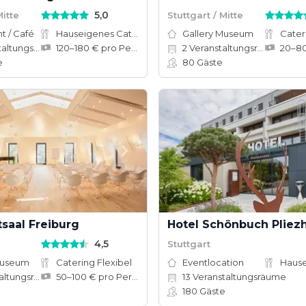
5,0
Mitte
Stuttgart / Mitte
t / Café
Hauseigenes Catering
Gallery Museum
Cater
tungsräume
120–180 € pro Person
2
Veranstaltungsräume
e
80
Gäste
saal Freiburg
Hotel Schönbuch Pliez
4,5
Stuttgart
Museum
Catering Flexibel
Eventlocation
tungsräume
50–100 € pro Person
13
Veranstaltungsräume
180
Gäste