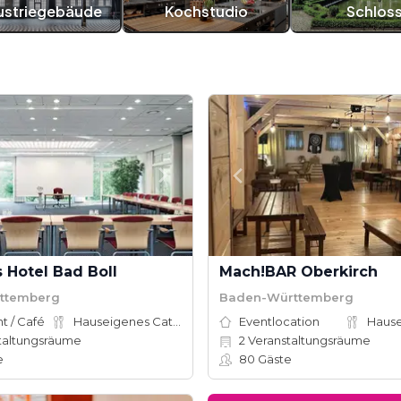
ustriegebäude
Kochstudio
Schlos
 Hotel Bad Boll
Mach!BAR Oberkirch
ttemberg
Baden-Württemberg
t / Café
Hauseigenes Catering
Eventlocation
taltungsräume
2
Veranstaltungsräume
e
80
Gäste