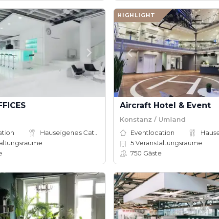
HIGHLIGHT
FFICES
Aircraft Hotel & Event
Konstanz / Umland
ation
Hauseigenes Catering
Eventlocation
altungsräume
5
Veranstaltungsräume
e
750
Gäste