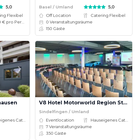
5,0
5,0
Basel / Umland
ing Flexibel
Off Location
Catering Flexibel
20–80 € pro Person
0
Veranstaltungsräume
150
Gäste
hausen
V8 Hotel Motorworld Region Stuttgart
Sindelfingen / Umland
Hauseigenes Catering
Eventlocation
Hauseigenes Catering
7
Veranstaltungsräume
350
Gäste