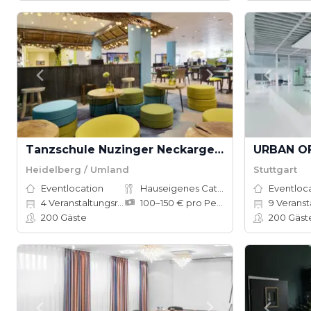
Tanzschule Nuzinger Neckargemünd
URBAN O
Heidelberg / Umland
Stuttgart
Eventlocation
Hauseigenes Catering
Eventloc
4
Veranstaltungsräume
100–150 € pro Person
9
Veranst
200
Gäste
200
Gäst