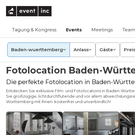
eventinc
Tagung & Kongress
Events
Meetings
Team
Baden-wuerttemberg
Anlass
Gäste
Prei
Fotolocation Baden-Würt
Die perfekte Fotolocation in Baden-Würt
Entdecken Sie exklusive Film- und Fotolocations in Baden-Württem
Sie großzügige, lichtdurchflutende und vor allem abwechslungsreic
Württemberg mit Ihnen: kostenfrei und unverbindlich!