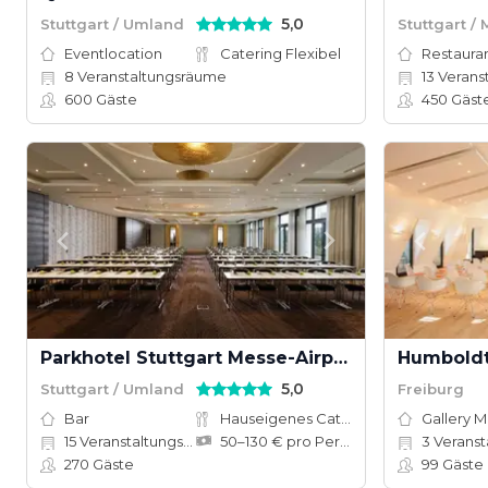
5,0
Stuttgart / Umland
Stuttgart / 
Eventlocation
Catering Flexibel
Restauran
8
Veranstaltungsräume
13
Veranstal
600
Gäste
450
Gäst
Parkhotel Stuttgart Messe-Airport
Humboldt
5,0
Stuttgart / Umland
Freiburg
Bar
Hauseigenes Catering
Gallery 
15
Veranstaltungsräume
50–130 € pro Person
3
Veranstal
270
Gäste
99
Gäste