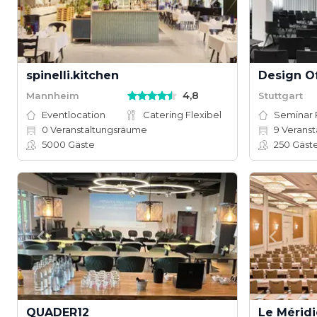
spinelli.kitchen
Design Of
4,8
Mannheim
Stuttgart
Eventlocation
Catering Flexibel
Seminar
0
Veranstaltungsräume
9
Veranstal
5000
Gäste
250
Gäst
QUADER12
Le Méridi