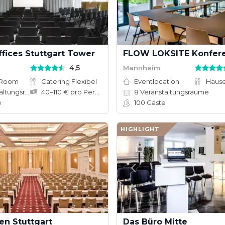
fices Stuttgart Tower
4,5
Mannheim
 Room
Catering Flexibel
Eventlocation
tungsräume
40–110 € pro Person
8
Veranstaltungsräume
e
100
Gäste
HIGHLIGHT
en Stuttgart
Das Büro Mitte