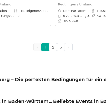
 Umland
Reutlingen / Umland
ation
Hauseigenes Catering
Seminar Room
altungsräume
5
Veranstaltungsräume
e
180
Gäste
<
1
2
3
>
rg – Die perfekten Bedingungen für ein e
Locations in Baden-Württemberg mieten