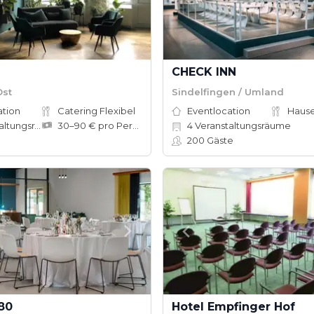
CHECK INN
Ost
Sindelfingen / Umland
ation
Catering Flexibel
Eventlocation
tungsräume
30–90 € pro Person
4
Veranstaltungsräume
200
Gäste
80
Hotel Empfinger Hof