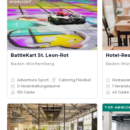
HIGHLIGHT
BattleKart St. Leon-Rot
Hotel-Res
Baden-Württemberg
Baden-Wür
Adventure Sports Site
Catering Flexibel
Restauran
0
Veranstaltungsräume
1
Veranst
150
Gäste
40
Gäste
TOP-ABWIC