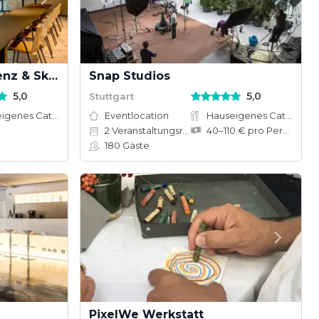
FLOW LOKSITE Konferenz & Skybar
Snap Studios
5,0
5,0
Stuttgart
Hauseigenes Catering
Eventlocation
Hauseigenes Catering
2
Veranstaltungsräume
40–110 € pro Person
180
Gäste
PixelWe Werkstatt