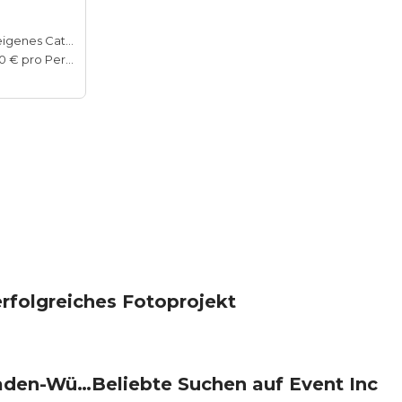
Hauseigenes Catering
40–160 € pro Person
rfolgreiches Fotoprojekt
Beliebte Events in Baden-Württemberg
Beliebte Suchen auf Event Inc