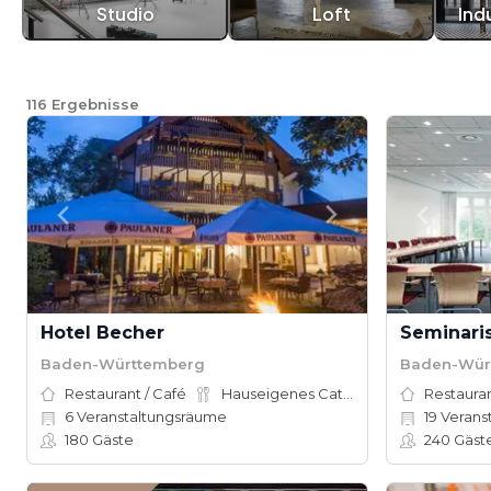
Studio
Loft
Ind
116
Ergebnisse
Hotel Becher
Seminaris
Baden-Württemberg
Baden-Wür
Restaurant / Café
Hauseigenes Catering
Restauran
6
Veranstaltungsräume
19
Verans
180
Gäste
240
Gäst