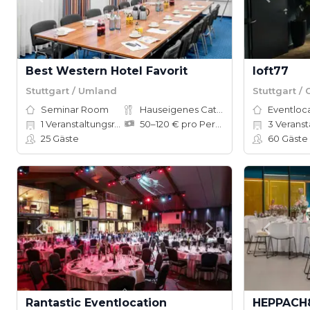
Best Western Hotel Favorit
loft77
Stuttgart / Umland
Stuttgart / 
Seminar Room
Hauseigenes Catering
Eventloc
1
Veranstaltungsräume
50–120 € pro Person
3
Veranstal
25
Gäste
60
Gäste
Rantastic Eventlocation
HEPPACH