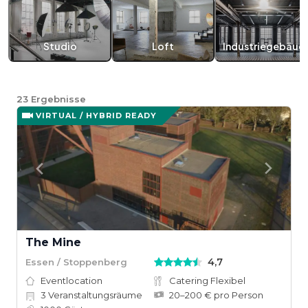
Studio
Loft
Industriegebäud
23
Ergebnisse
VIRTUAL / HYBRID READY
The Mine
4,7
Essen / Stoppenberg
Eventlocation
Catering Flexibel
3
Veranstaltungsräume
20–200 € pro Person