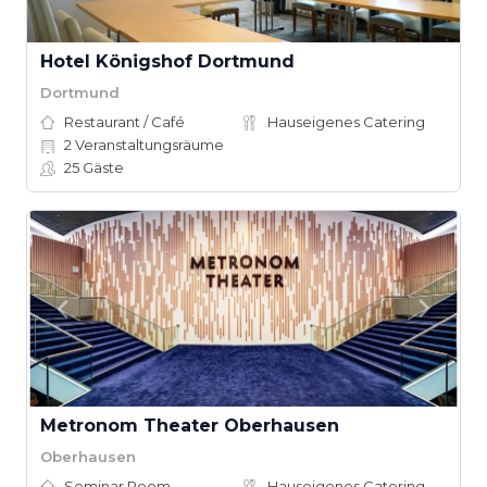
Hotel Königshof Dortmund
Dortmund
Restaurant / Café
Hauseigenes Catering
2
Veranstaltungsräume
25
Gäste
Metronom Theater Oberhausen
Oberhausen
Seminar Room
Hauseigenes Catering