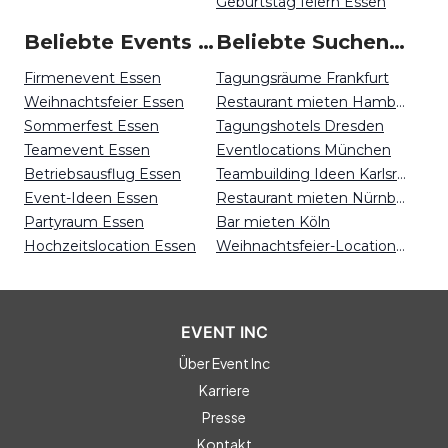
Geburtstag feiern Essen
Beliebte Events in Essen
Beliebte Suchen auf Event Inc
Firmenevent Essen
Tagungsräume Frankfurt
Weihnachtsfeier Essen
Restaurant mieten Hamburg
Sommerfest Essen
Tagungshotels Dresden
Teamevent Essen
Eventlocations München
Betriebsausflug Essen
Teambuilding Ideen Karlsruhe
Event-Ideen Essen
Restaurant mieten Nürnberg
Partyraum Essen
Bar mieten Köln
Hochzeitslocation Essen
Weihnachtsfeier-Locations Kiel
EVENT INC
Über Event Inc
Karriere
Presse
Kontakt