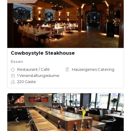
Cowboystyle Steakhouse
Essen
Restaurant / Café
Hauseigenes Catering
1
Veranstaltungsräume
220
Gäste