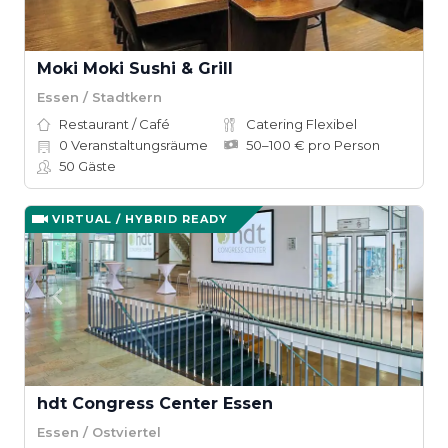
Moki Moki Sushi & Grill
Essen / Stadtkern
Restaurant / Café
Catering Flexibel
0
Veranstaltungsräume
50–100 € pro Person
50
Gäste
VIRTUAL / HYBRID READY
hdt Congress Center Essen
Essen / Ostviertel