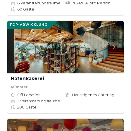
6
Veranstaltungsräume
70–120 € pro Person
60
Gäste
TOP-ABWICKLUNG
Hafenkäserei
Münster
Off Location
Hauseigenes Catering
2
Veranstaltungsräume
200
Gäste