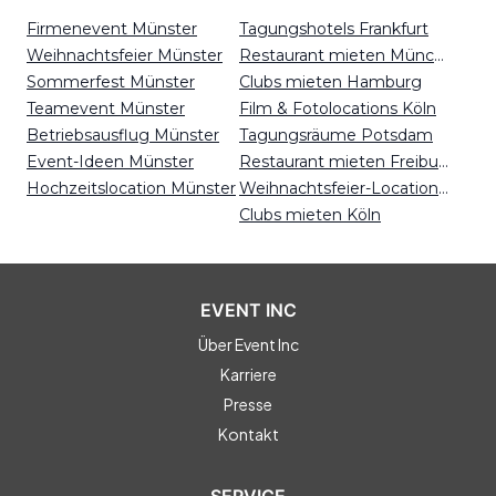
Firmenevent Münster
Tagungshotels Frankfurt
Weihnachtsfeier Münster
Restaurant mieten München
Sommerfest Münster
Clubs mieten Hamburg
Teamevent Münster
Film & Fotolocations Köln
Betriebsausflug Münster
Tagungsräume Potsdam
Event-Ideen Münster
Restaurant mieten Freiburg
Hochzeitslocation Münster
Weihnachtsfeier-Locations Nürnberg
Clubs mieten Köln
EVENT INC
Über Event Inc
Karriere
Presse
Kontakt