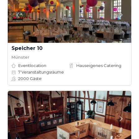
Speicher 10
Münster
Eventlocation
Hauseigenes Catering
7
Veranstaltungsräume
2000
Gäste