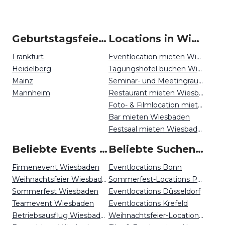
Geburtstagsfeiern um Wiesbaden
Locations in Wiesbaden mieten
Frankfurt
Eventlocation mieten Wiesbaden
Heidelberg
Tagungshotel buchen Wiesbaden
Mainz
Seminar- und Meetingraum mieten Wiesbaden
Mannheim
Restaurant mieten Wiesbaden
Foto- & Filmlocation mieten Wiesbaden
Bar mieten Wiesbaden
Festsaal mieten Wiesbaden
Beliebte Events in Wiesbaden
Beliebte Suchen auf Event Inc
Firmenevent Wiesbaden
Eventlocations Bonn
Weihnachtsfeier Wiesbaden
Sommerfest-Locations Potsdam
Sommerfest Wiesbaden
Eventlocations Düsseldorf
Teamevent Wiesbaden
Eventlocations Krefeld
Betriebsausflug Wiesbaden
Weihnachtsfeier-Locations Hamburg