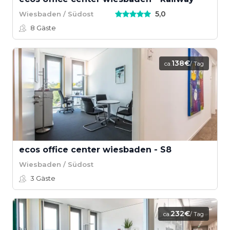
5,0
Wiesbaden / Südost
8
Gäste
138€
ca.
/ Tag
ecos office center wiesbaden - S8
Wiesbaden / Südost
3
Gäste
232€
ca.
/ Tag