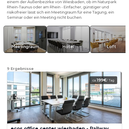
einem der Außenbezirke von Wiesbaden, ob im Naturpark
Rhein-Taunus oder am Rhein - Einfacher, günstiger und
risikofreier lässt sich ein Meetingraum für eine Tagung, ein
Seminar oder ein Meeting nicht buchen.
Meetingraum
Hotel
Loft
9
Ergebnisse
199€
ca.
/ Tag
ecos office center wiesbaden - Railway