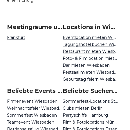
einem Erfolg.
Meetingräume um Wiesbaden
Locations in Wiesbaden mieten
Frankfurt
Eventlocation mieten Wiesbaden
Tagungshotel buchen Wiesbaden
Restaurant mieten Wiesbaden
Foto- & Filmlocation mieten Wiesbaden
Bar mieten Wiesbaden
Festsaal mieten Wiesbaden
Geburtstag feiern Wiesbaden
Beliebte Events in Wiesbaden
Beliebte Suchen auf Event Inc
Firmenevent Wiesbaden
Sommerfest-Locations Stuttgart
Weihnachtsfeier Wiesbaden
Clubs mieten Berlin
Sommerfest Wiesbaden
Partyschiffe Hamburg
Teamevent Wiesbaden
Film & Fotolocations München
Betriebsausflug Wiesbaden
Film & Fotolocations Essen