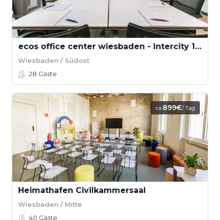
ecos office center wiesbaden - Intercity 1-3
Wiesbaden / Südost
28
Gäste
899€
ca.
/ Tag
Heimathafen Civilkammersaal
Wiesbaden / Mitte
40
Gäste