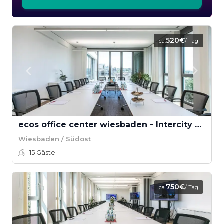
520€
ca.
/ Tag
ecos office center wiesbaden - Intercity 2-3
Wiesbaden / Südost
15
Gäste
750€
ca.
/ Tag