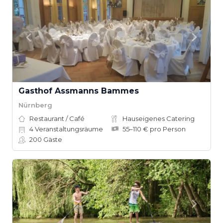
Gasthof Assmanns Bammes
Nürnberg
Restaurant / Café
Hauseigenes Catering
4
Veranstaltungsräume
55–110 € pro Person
200
Gäste