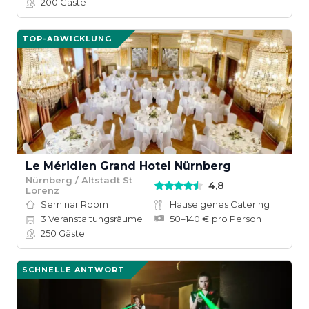
200
Gäste
TOP-ABWICKLUNG
Le Méridien Grand Hotel Nürnberg
Nürnberg / Altstadt St
4,8
Lorenz
Seminar Room
Hauseigenes Catering
3
Veranstaltungsräume
50–140 € pro Person
250
Gäste
SCHNELLE ANTWORT