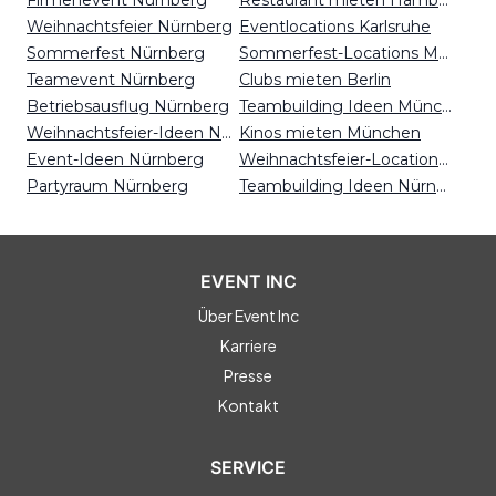
Firmenevent Nürnberg
Restaurant mieten Hamburg
Weihnachtsfeier Nürnberg
Eventlocations Karlsruhe
Sommerfest Nürnberg
Sommerfest-Locations München
Teamevent Nürnberg
Clubs mieten Berlin
Betriebsausflug Nürnberg
Teambuilding Ideen München
Weihnachtsfeier-Ideen Nürnberg
Kinos mieten München
Event-Ideen Nürnberg
Weihnachtsfeier-Locations Bonn
Partyraum Nürnberg
Teambuilding Ideen Nürnberg
EVENT INC
Über Event Inc
Karriere
Presse
Kontakt
SERVICE