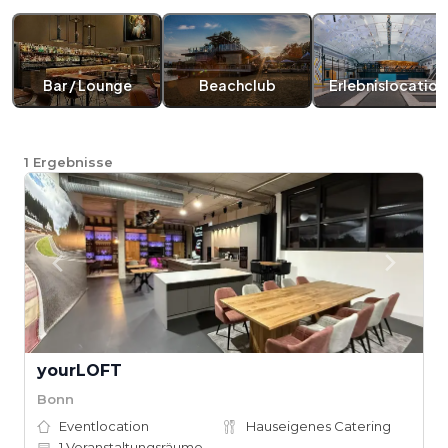
Bar / Lounge
Beachclub
Erlebnislocation
1
Ergebnisse
yourLOFT
Bonn
Eventlocation
Hauseigenes Catering
1
Veranstaltungsräume