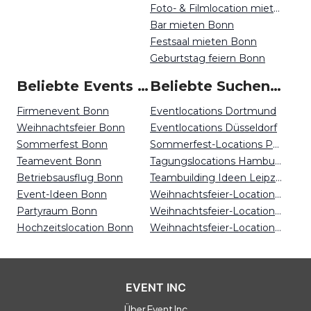
Foto- & Filmlocation mieten Bonn
Bar mieten Bonn
Festsaal mieten Bonn
Geburtstag feiern Bonn
Beliebte Events in Bonn
Beliebte Suchen auf Event Inc
Firmenevent Bonn
Eventlocations Dortmund
Weihnachtsfeier Bonn
Eventlocations Düsseldorf
Sommerfest Bonn
Sommerfest-Locations Potsdam
Teamevent Bonn
Tagungslocations Hamburg
Betriebsausflug Bonn
Teambuilding Ideen Leipzig
Event-Ideen Bonn
Weihnachtsfeier-Locations Hannover
Partyraum Bonn
Weihnachtsfeier-Locations Bonn
Hochzeitslocation Bonn
Weihnachtsfeier-Locations Nürnberg
EVENT INC
Über Event Inc