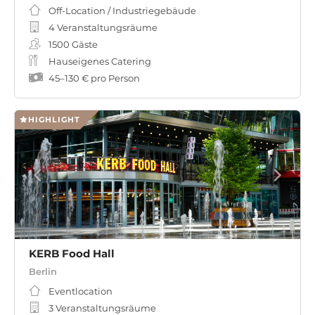
Off-Location / Industriegebäude
4 Veranstaltungsräume
1500
Gäste
Hauseigenes Catering
45
–
130 €
pro Person
HIGHLIGHT
KERB Food Hall
Berlin
Eventlocation
3 Veranstaltungsräume