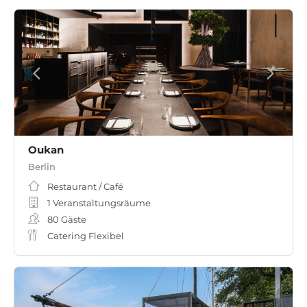
Oukan
Berlin
Restaurant / Café
1 Veranstaltungsräume
80
Gäste
Catering Flexibel