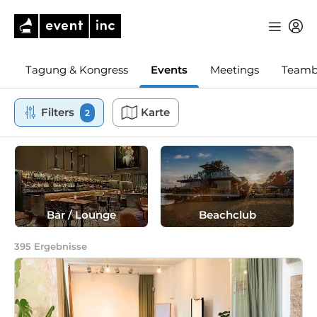
Tagung & Kongress
Events
Meetings
Teamb
Filters
Karte
2
Bar / Lounge
Beachclub
395
Ergebnisse