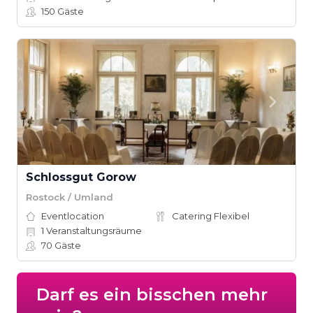
150
Gäste
Schlossgut Gorow
Rostock / Umland
Eventlocation
Catering Flexibel
1
Veranstaltungsräume
70
Gäste
Darf es ein bisschen mehr