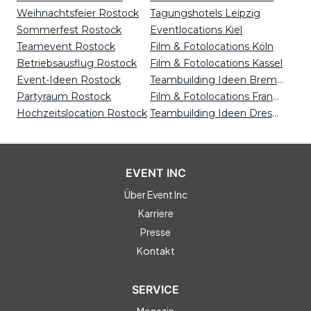
Weihnachtsfeier Rostock
Tagungshotels Leipzig
Sommerfest Rostock
Eventlocations Kiel
Teamevent Rostock
Film & Fotolocations Köln
Betriebsausflug Rostock
Film & Fotolocations Kassel
Event-Ideen Rostock
Teambuilding Ideen Bremen
Partyraum Rostock
Film & Fotolocations Frankfurt
Hochzeitslocation Rostock
Teambuilding Ideen Dresden
EVENT INC
Über Event Inc
Karriere
Presse
Kontakt
SERVICE