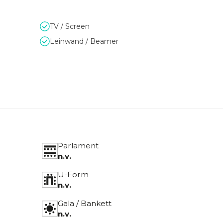
TV / Screen
Leinwand / Beamer
Parlament
n.v.
U-Form
n.v.
Gala / Bankett
n.v.