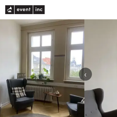
eventinc
‹