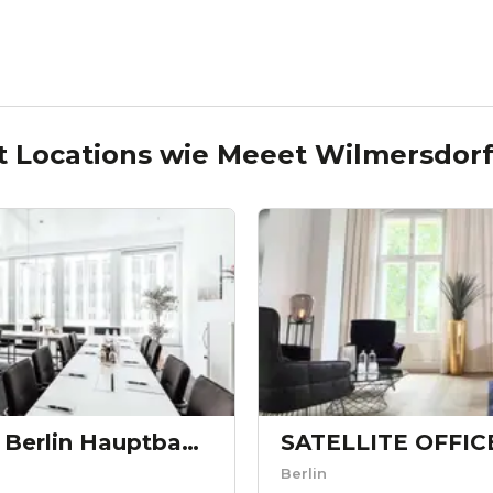
t Locations wie
Meeet Wilmersdor
ABC Workspaces Berlin Hauptbahnhof - Bundestag
Berlin