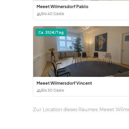
Meeet Wilmersdorf Pablo
Bis
40
Gäste
Ca.
352
€/Tag
Meeet Wilmersdorf Vincent
Bis
30
Gäste
Zur Location dieses Raumes:
Meeet Wilme