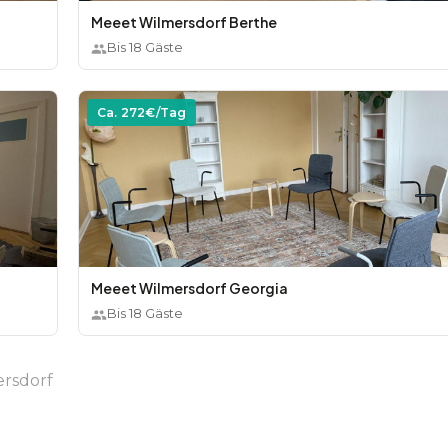
Meeet Wilmersdorf Berthe
Bis
18
Gäste
Ca.
272
€/Tag
Meeet Wilmersdorf Georgia
Bis
18
Gäste
rsdorf