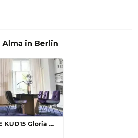
f Alma
in
Berlin
SATELLITE OFFICE KUD15 Gloria Berlin Kaminlounge „Gloria Berlin“