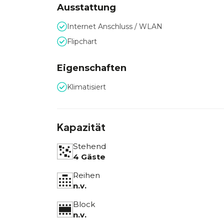
Ausstattung
Internet Anschluss / WLAN
Flipchart
Eigenschaften
Klimatisiert
Kapazität
Stehend
4 Gäste
Reihen
n.v.
Block
n.v.