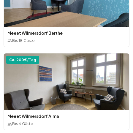
Meeet Wilmersdorf Berthe
Bis
18
Gäste
Ca.
200
€/Tag
Meeet Wilmersdorf Alma
Bis
4
Gäste