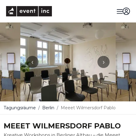
eventinc
‹
›
Tagungsräume
Berlin
Meeet Wilmersdorf Pablo
MEEET WILMERSDORF PABLO
Kreative Workshops in Berliner Altbau ‒ die Meeet