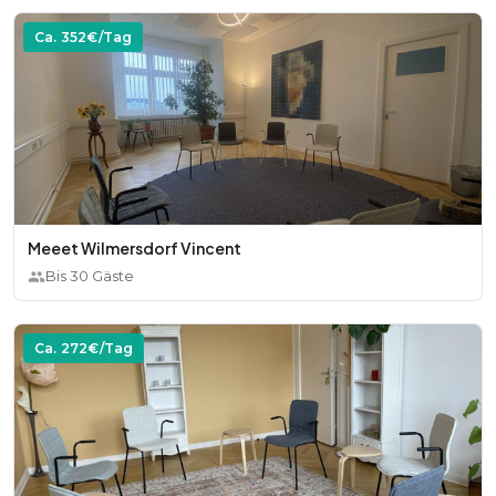
Ca.
352
€/Tag
Meeet Wilmersdorf Vincent
Bis
30
Gäste
Ca.
272
€/Tag