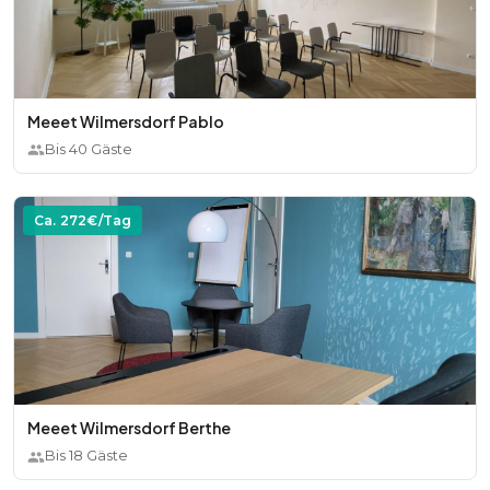
Meeet Wilmersdorf Pablo
Bis
40
Gäste
Ca.
272
€/Tag
Meeet Wilmersdorf Berthe
Bis
18
Gäste