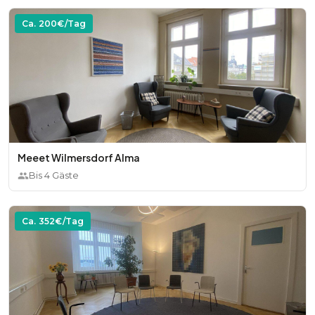
Ca.
200
€/Tag
Meeet Wilmersdorf Alma
Bis
4
Gäste
Ca.
352
€/Tag