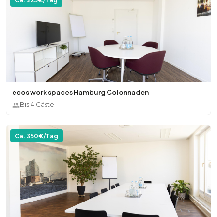
Ca.
225
€/Tag
ecos work spaces Hamburg Colonnaden
Bis
4
Gäste
Ca.
350
€/Tag