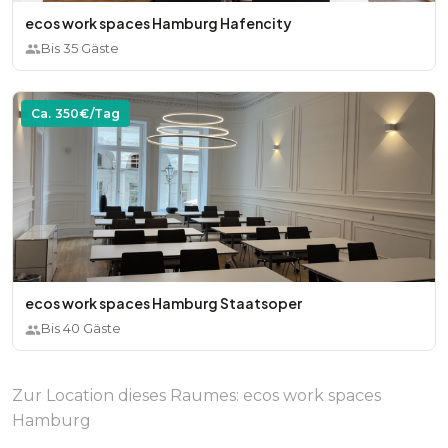
ecos work spaces Hamburg Hafencity
Bis
35
Gäste
Ca.
350
€/Tag
ecos work spaces Hamburg Staatsoper
Bis
40
Gäste
Zur Location dieses Raumes:
ecos work spaces
Hamburg