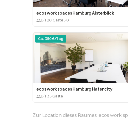
ecos work spaces Hamburg Alsterblick
Bis
20
Gäste
5,0
Ca.
350
€/Tag
ecos work spaces Hamburg Hafencity
Bis
35
Gäste
Zur Location dieses Raumes:
ecos work s