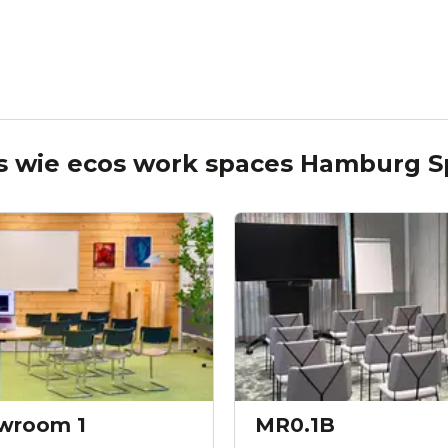
s wie
ecos work spaces Hamburg S
wroom 1
MR0.1B