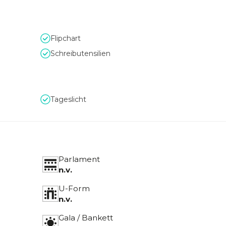
Flipchart
Schreibutensilien
Tageslicht
Parlament
n.v.
U-Form
n.v.
Gala / Bankett