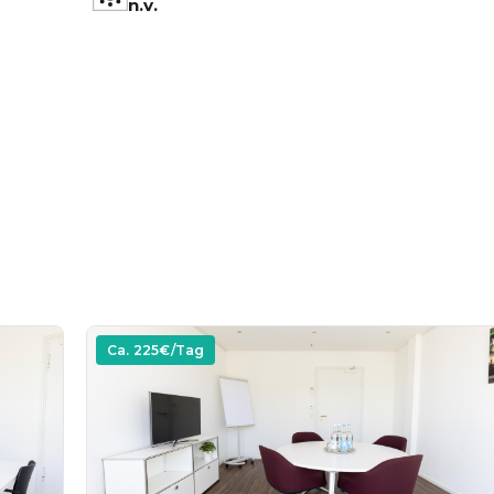
n.v.
Ca.
225
€/Tag