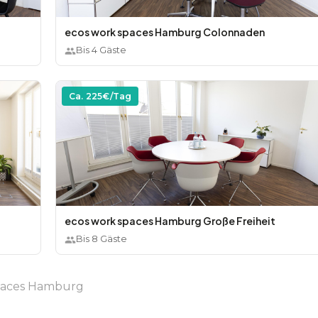
ecos work spaces Hamburg Colonnaden
Bis
4
Gäste
Ca.
225
€/Tag
ecos work spaces Hamburg Große Freiheit
Bis
8
Gäste
paces Hamburg