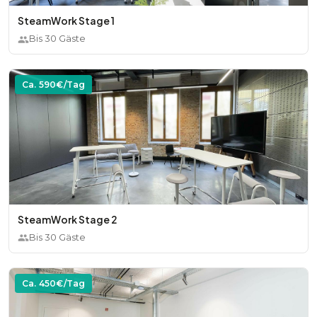
SteamWork Stage 1
Bis
30
Gäste
Ca.
590
€/Tag
SteamWork Stage 2
Bis
30
Gäste
Ca.
450
€/Tag