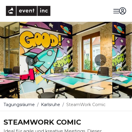
eventinc
‹
›
Tagungsräume
Karlsruhe
SteamWork Comic
STEAMWORK COMIC
Ideal für agile und kreative Meetings. Dieser