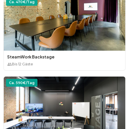
Ca.
470
€/Tag
SteamWork Backstage
Bis
12
Gäste
Ca.
590
€/Tag