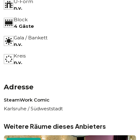
U-Form
n.v.
Block
4 Gäste
Gala / Bankett
n.v.
Kreis
n.v.
Adresse
SteamWork Comic
Karlsruhe / Südweststadt
Weitere Räume dieses Anbieters