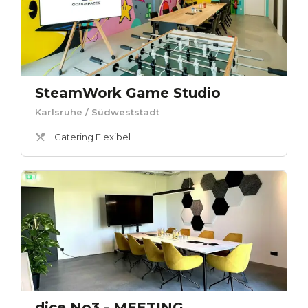
SteamWork Game Studio
Karlsruhe
/ Südweststadt
Catering Flexibel
dice No3 - MEETING