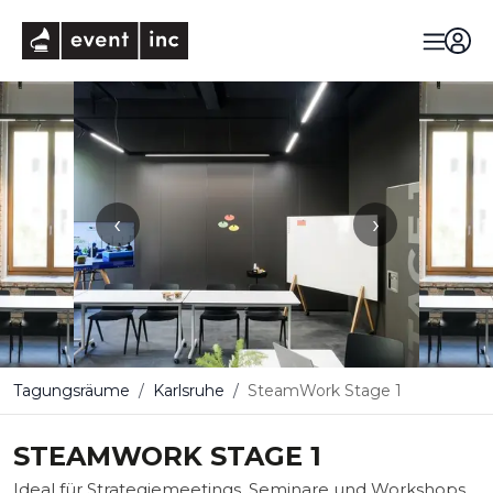
eventinc
‹
›
Tagungsräume
Karlsruhe
SteamWork Stage 1
STEAMWORK STAGE 1
Ideal für Strategiemeetings, Seminare und Workshops