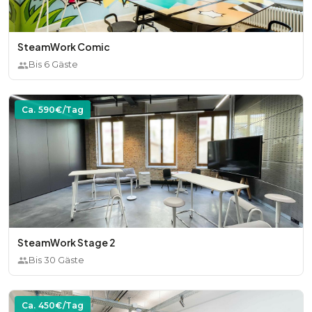
SteamWork Comic
Bis
6
Gäste
Ca.
590
€/Tag
SteamWork Stage 2
Bis
30
Gäste
Ca.
450
€/Tag