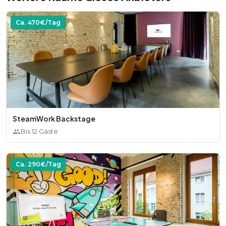
Ca.
470
€/Tag
SteamWork Backstage
Bis
12
Gäste
Ca.
290
€/Tag