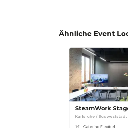
Ähnliche Event Lo
SteamWork Stage
Karlsruhe
/ Südweststadt
Catering Flexibel