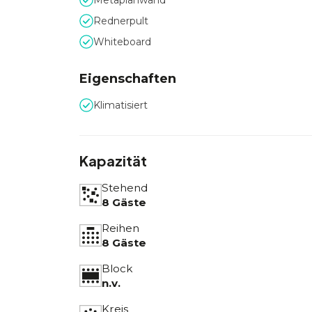
Metaplanwand
Rednerpult
Whiteboard
Eigenschaften
Klimatisiert
Kapazität
Stehend
8 Gäste
Reihen
8 Gäste
Block
n.v.
Kreis