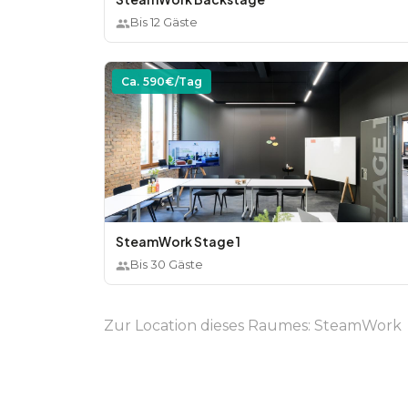
Bis
12
Gäste
Ca.
590
€/Tag
SteamWork Stage 1
Bis
30
Gäste
Zur Location dieses Raumes:
SteamWork