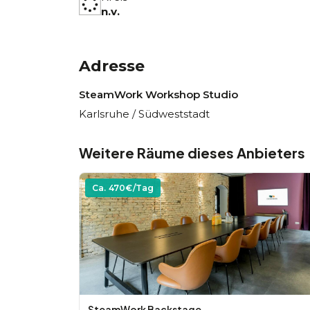
n.v.
Adresse
SteamWork Workshop Studio
Karlsruhe / Südweststadt
Weitere Räume dieses Anbieters
Ca.
470
€/Tag
SteamWork Backstage