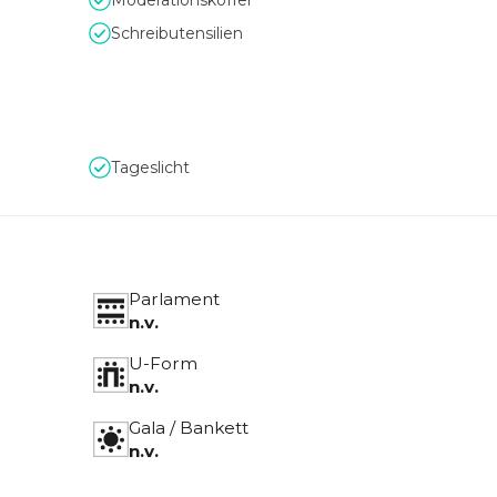
Moderationskoffer
Schreibutensilien
Tageslicht
Parlament
n.v.
U-Form
n.v.
Gala / Bankett
n.v.