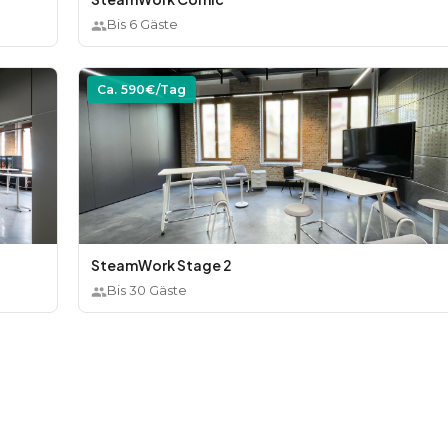
Bis
6
Gäste
Ca.
590
€/Tag
SteamWork Stage 2
Bis
30
Gäste