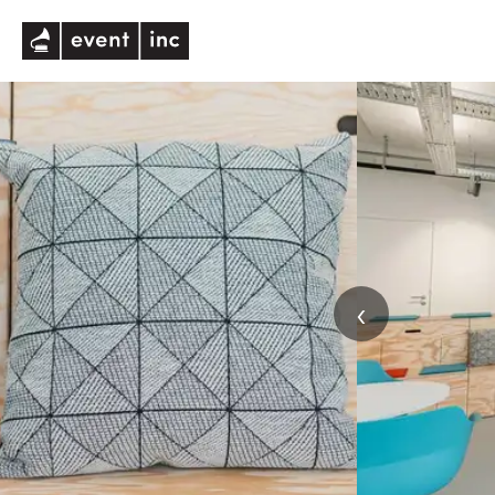
eventinc
‹