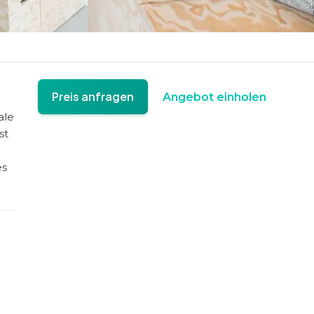
Preis anfragen
Angebot einholen
ale
st
es