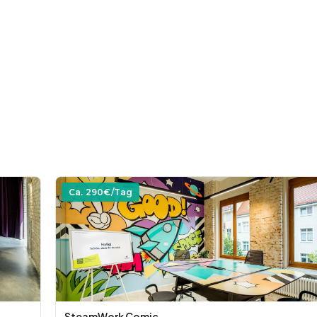
Ca.
290
€/Tag
SteamWork Comic