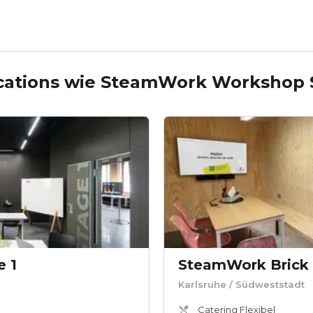
cations wie
SteamWork Workshop 
 1
SteamWork Brick
Karlsruhe
/ Südweststadt
Catering Flexibel