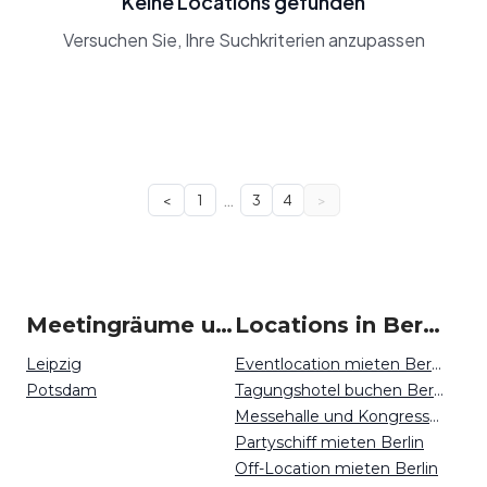
Keine Locations gefunden
Versuchen Sie, Ihre Suchkriterien anzupassen
…
<
1
3
4
>
Meetingräume um Berlin
Locations in Berlin mieten
Leipzig
Eventlocation mieten Berlin
Potsdam
Tagungshotel buchen Berlin
Messehalle und Kongresszentrum mieten Berlin
Partyschiff mieten Berlin
Off-Location mieten Berlin