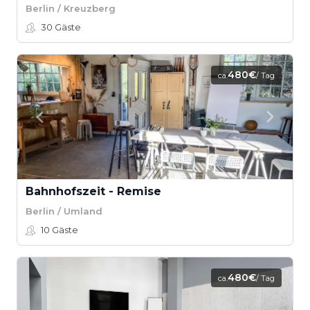
Berlin / Kreuzberg
30
Gäste
480€
ca.
/ Tag
Bahnhofszeit - Remise
Berlin / Umland
10
Gäste
480€
ca.
/ Tag