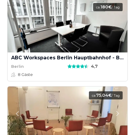
180€
ca.
/ Tag
ABC Workspaces Berlin Hauptbahnhof - Bertha
4,7
Berlin
8
Gäste
75,04€
ca.
/ Tag