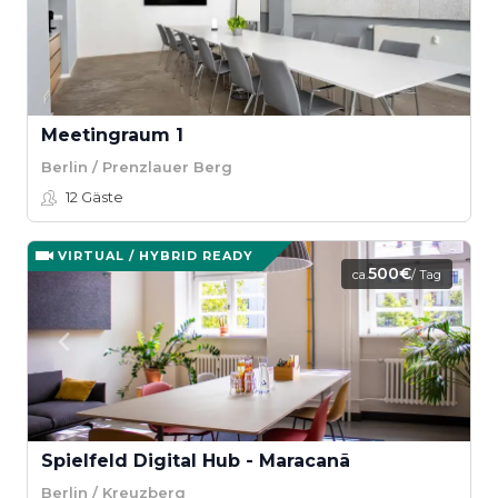
Meetingraum 1
Berlin / Prenzlauer Berg
12
Gäste
VIRTUAL / HYBRID READY
500€
ca.
/ Tag
Spielfeld Digital Hub - Maracanã
Berlin / Kreuzberg