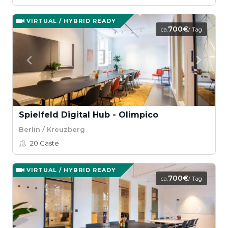
VIRTUAL / HYBRID READY
700€
ca.
/ Tag
Spielfeld Digital Hub - Olimpico
Berlin / Kreuzberg
20
Gäste
VIRTUAL / HYBRID READY
700€
ca.
/ Tag