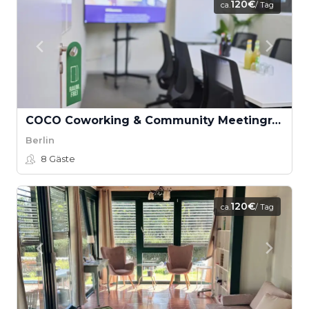
120€
ca.
/ Tag
COCO Coworking & Community Meetingraum
Berlin
8
Gäste
120€
ca.
/ Tag