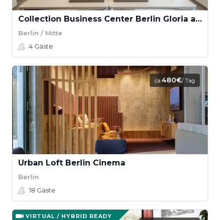
Collection Business Center Berlin Gloria am Ku'Damm Tagesbüro premium
Berlin / Mitte
4
Gäste
480€
ca.
/ Tag
Urban Loft Berlin Cinema
Berlin
18
Gäste
VIRTUAL / HYBRID READY