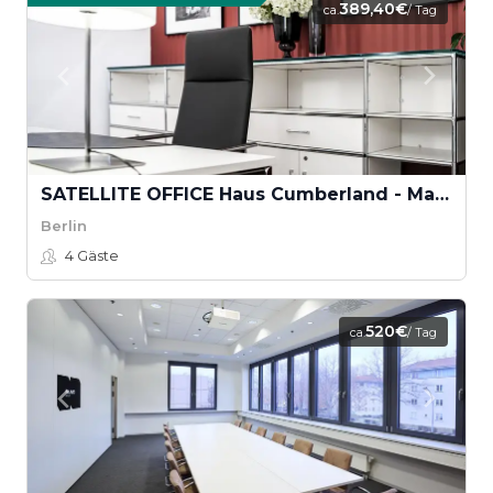
389,40€
ca.
/ Tag
SATELLITE OFFICE Haus Cumberland - Markgraf
Berlin
4
Gäste
520€
ca.
/ Tag