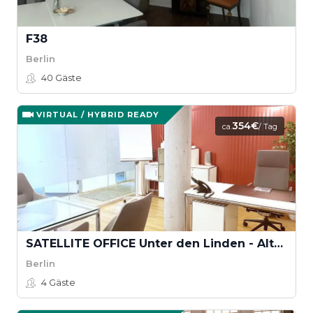
F38
Berlin
40
Gäste
VIRTUAL / HYBRID READY
354€
ca.
/ Tag
SATELLITE OFFICE Unter den Linden - Alter Fritz
Berlin
4
Gäste