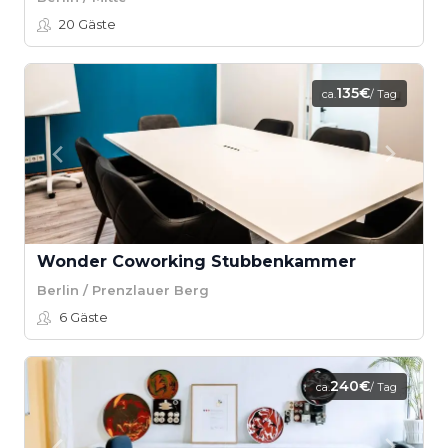
20
Gäste
135€
ca.
/ Tag
Wonder Coworking Stubbenkammer
Berlin / Prenzlauer Berg
6
Gäste
240€
ca.
/ Tag