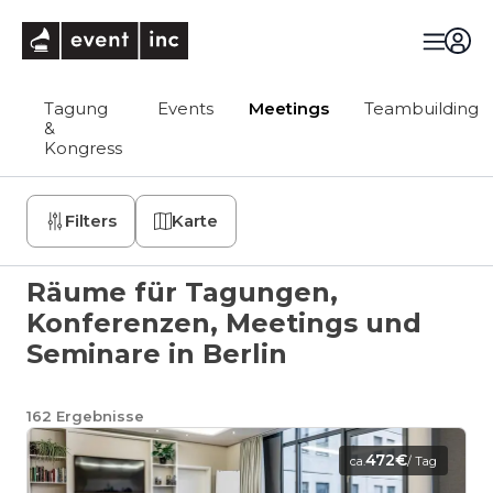
eventinc
Tagung
Events
Meetings
Teambuilding
&
Kongress
Filters
Karte
Räume für Tagungen,
Konferenzen, Meetings und
Seminare in Berlin
162
Ergebnisse
472€
ca.
/ Tag