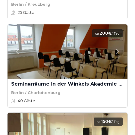
Berlin / Kreuzberg
25
Gäste
200€
ca.
/ Tag
Seminarräume in der Winkels Akademie - Theorie Seminarraum
Berlin / Charlottenburg
40
Gäste
150€
ca.
/ Tag