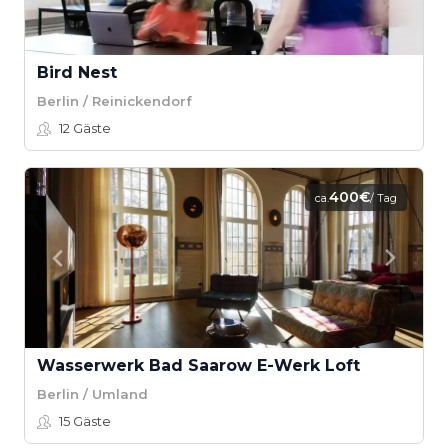
Bird Nest
Berlin / Reinickendorf
12
Gäste
400€
ca.
/ Tag
Wasserwerk Bad Saarow E-Werk Loft
Berlin / Umland
15
Gäste