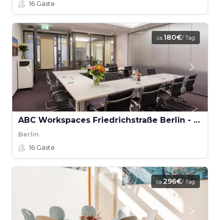
16
Gäste
180€
ca.
/ Tag
ABC Workspaces Friedrichstraße Berlin - Melbourne
Berlin
16
Gäste
296€
ca.
/ Tag