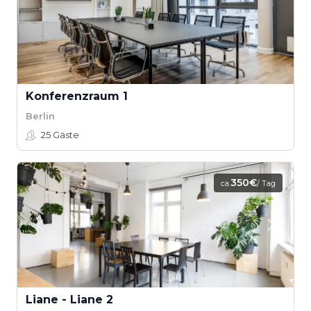
Konferenzraum 1
Berlin
25
Gäste
350€
ca.
/ Tag
Liane - Liane 2