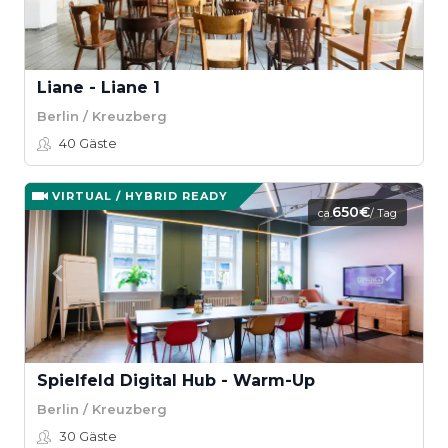
Liane - Liane 1
Berlin / Kreuzberg
40
Gäste
VIRTUAL / HYBRID READY
650€
ca.
/ Tag
Spielfeld Digital Hub - Warm-Up
Berlin / Kreuzberg
30
Gäste