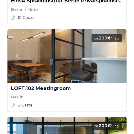
EinsA Sprachinstitut Berlin Privatsprachschule GmbH - Seminarraum B
Berlin / Mitte
10
Gäste
200€
ca.
/ Tag
LOFT.102 Meetingroom
Berlin
8
Gäste
200€
ca.
/ Tag