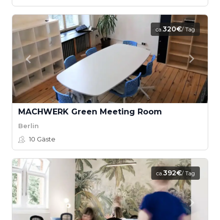
320€
ca.
/ Tag
MACHWERK Green Meeting Room
Berlin
10
Gäste
392€
ca.
/ Tag