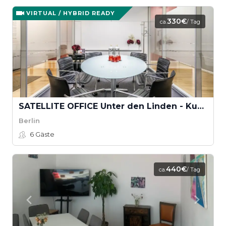
VIRTUAL / HYBRID READY
330€
ca.
/ Tag
SATELLITE OFFICE Unter den Linden - Kubus Besprechungsraum „Potsdam“
Berlin
6
Gäste
440€
ca.
/ Tag