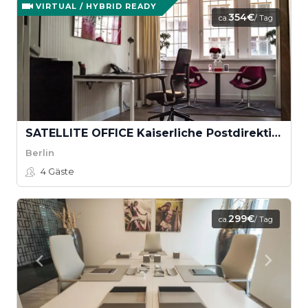
VIRTUAL / HYBRID READY
354€
ca.
/ Tag
SATELLITE OFFICE Kaiserliche Postdirektion - Marie Luise
Berlin
4
Gäste
299€
ca.
/ Tag