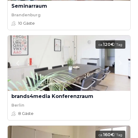
Seminarraum
Brandenburg
10
Gäste
120€
ca.
/ Tag
brands4media Konferenzraum
Berlin
8
Gäste
160€
ca.
/ Tag