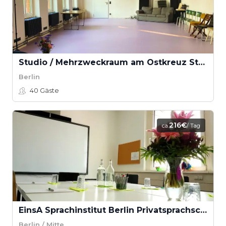
Studio / Mehrzweckraum am Ostkreuz Studio / Mehrzweckraum
Berlin
40
Gäste
216€
ca.
/ Tag
EinsA Sprachinstitut Berlin Privatsprachschule GmbH - Seminarraum C
Berlin / Mitte