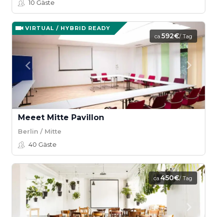
10
Gäste
VIRTUAL / HYBRID READY
592€
ca.
/ Tag
Meeet Mitte Pavillon
Berlin / Mitte
40
Gäste
450€
ca.
/ Tag