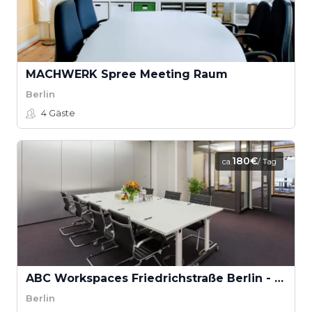
MACHWERK Spree Meeting Raum
Berlin
4
Gäste
180€
ca.
/ Tag
ABC Workspaces Friedrichstraße Berlin - Sydney
Berlin