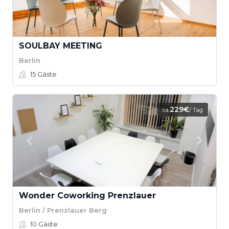
SOULBAY MEETING
Berlin
15
Gäste
229€
ca.
/ Tag
Wonder Coworking Prenzlauer
Berlin / Prenzlauer Berg
10
Gäste