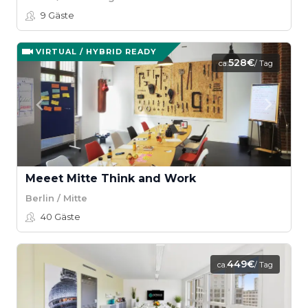
9
Gäste
VIRTUAL / HYBRID READY
528€
ca.
/ Tag
Meeet Mitte Think and Work
Berlin / Mitte
40
Gäste
449€
ca.
/ Tag