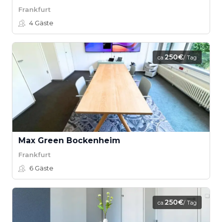
Frankfurt
4
Gäste
250€
ca.
/ Tag
Max Green Bockenheim
Frankfurt
6
Gäste
250€
ca.
/ Tag