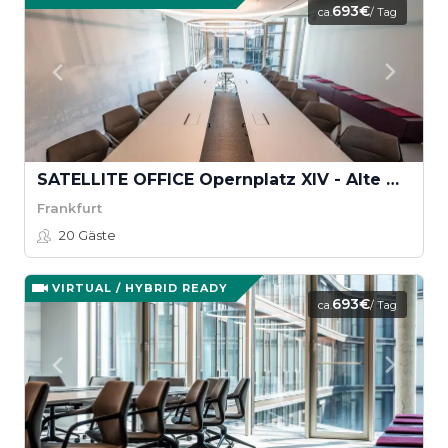
693€
ca.
/ Tag
SATELLITE OFFICE Opernplatz XIV - Alte Oper
Frankfurt
20
Gäste
VIRTUAL / HYBRID READY
693€
ca.
/ Tag