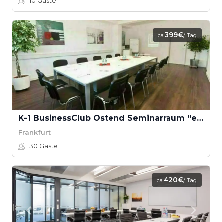
10
Gäste
399€
ca.
/ Tag
K-1 BusinessClub Ostend Seminarraum “eastside”
Frankfurt
30
Gäste
420€
ca.
/ Tag