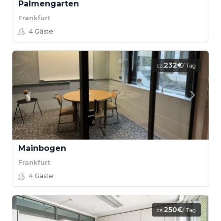
Palmengarten
Frankfurt
4
Gäste
232€
ca.
/ Tag
Mainbogen
Frankfurt
4
Gäste
250€
ca.
/ Tag