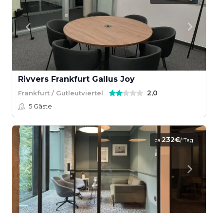
Rivvers Frankfurt Gallus Joy
2,0
Frankfurt / Gutleutviertel
5
Gäste
232€
ca.
/ Tag