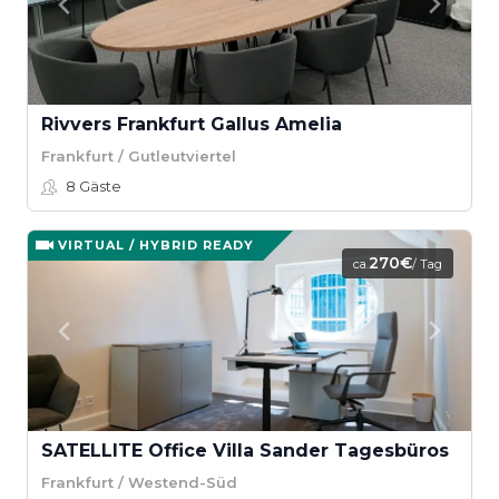
Rivvers Frankfurt Gallus Amelia
Frankfurt / Gutleutviertel
8
Gäste
VIRTUAL / HYBRID READY
270€
ca.
/ Tag
SATELLITE Office Villa Sander Tagesbüros
Frankfurt / Westend-Süd