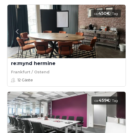
450€
ca.
/ Tag
re:mynd hermine
Frankfurt / Ostend
12
Gäste
459€
ca.
/ Tag