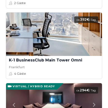
2
Gäste
392€
ca.
/ Tag
K-1 BusinessClub Main Tower Omni
Frankfurt
4
Gäste
VIRTUAL / HYBRID READY
294€
ca.
/ Tag