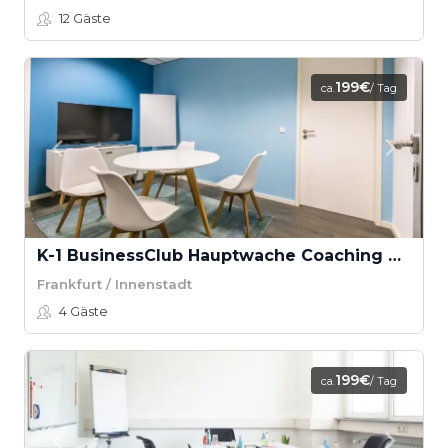
12
Gäste
199€
ca.
/ Tag
K-1 BusinessClub Hauptwache Coaching Raum “Untermain”
Frankfurt / Innenstadt
4
Gäste
199€
ca.
/ Tag