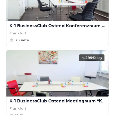
K-1 BusinessClub Ostend Konferenzraum "westside"
Frankfurt
10
Gäste
299€
ca.
/ Tag
K-1 BusinessClub Ostend Meetingraum “Königstein”
Frankfurt