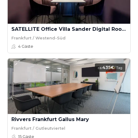
SATELLITE Office Villa Sander Digital Room
Frankfurt / Westend-Süd
4
Gäste
435€
ca.
/ Tag
Rivvers Frankfurt Gallus Mary
Frankfurt / Gutleutviertel
15
Gäste