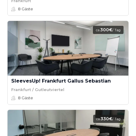
Frankfurt
8
Gäste
300€
ca.
/ Tag
SleevesUp! Frankfurt Gallus Sebastian
Frankfurt / Gutleutviertel
8
Gäste
330€
ca.
/ Tag