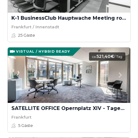
K-1 BusinessClub Hauptwache Meeting room "Obermain"
Frankfurt / Innenstadt
25
Gäste
VIRTUAL / HYBRID READY
521,40€
ca.
/ Tag
SATELLITE OFFICE Opernplatz XIV - Tagessuite Goethe
Frankfurt
5
Gäste