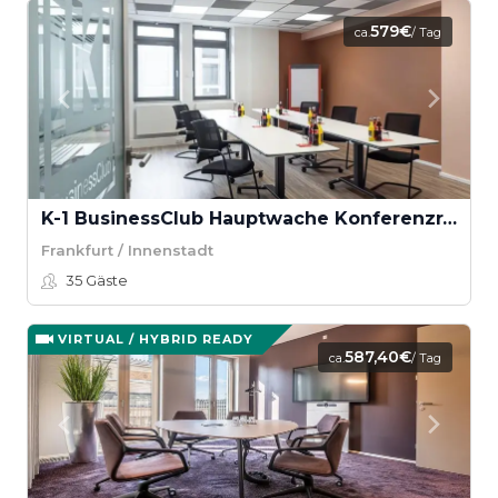
579€
ca.
/ Tag
K-1 BusinessClub Hauptwache Konferenzraum “Bornheim”
Frankfurt / Innenstadt
35
Gäste
VIRTUAL / HYBRID READY
587,40€
ca.
/ Tag