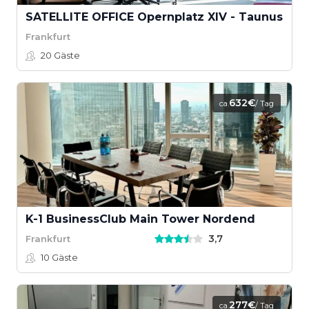
SATELLITE OFFICE Opernplatz XIV - Taunus
Frankfurt
20
Gäste
632€
ca.
/ Tag
K-1 BusinessClub Main Tower Nordend
3,7
Frankfurt
10
Gäste
277€
ca.
/ Tag