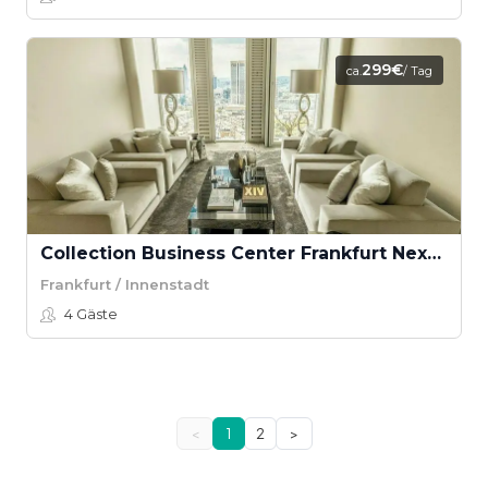
299€
ca.
/ Tag
Collection Business Center Frankfurt Nextower Tagesbüro
Frankfurt / Innenstadt
4
Gäste
<
1
2
>