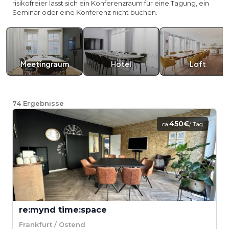
risikofreier lässt sich ein Konferenzraum für eine Tagung, ein
Seminar oder eine Konferenz nicht buchen.
Meetingraum
Hotel
Loft
74
Ergebnisse
450€
ca.
/ Tag
re:mynd time:space
Frankfurt / Ostend