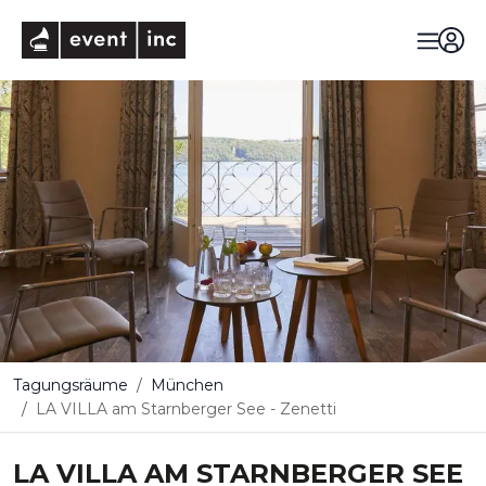
eventinc
Tagungsräume
München
LA VILLA am Starnberger See - Zenetti
LA VILLA AM STARNBERGER SEE