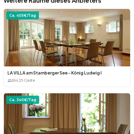
Weitere Räume dieses Anbieters
Ca.
405
€/Tag
LA VILLA am Starnberger See - König Ludwig I
Bis
25
Gäste
Ca.
340
€/Tag