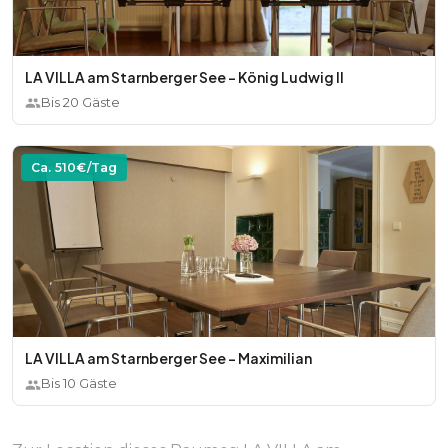
LA VILLA am Starnberger See - König Ludwig II
Bis
20
Gäste
Ca.
510
€/Tag
LA VILLA am Starnberger See - Maximilian
Bis
10
Gäste