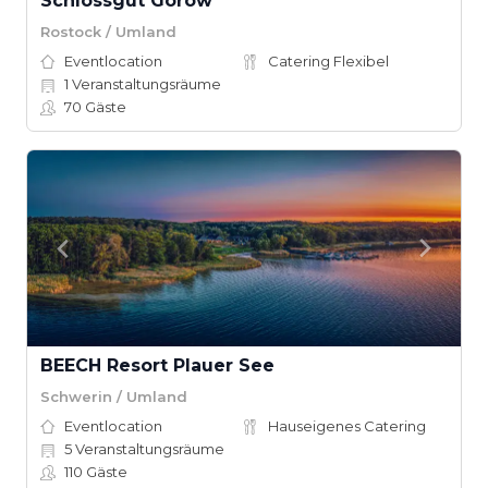
Schlossgut Gorow
Rostock / Umland
Eventlocation
Catering Flexibel
1
Veranstaltungsräume
70
Gäste
BEECH Resort Plauer See
Schwerin / Umland
Eventlocation
Hauseigenes Catering
5
Veranstaltungsräume
110
Gäste