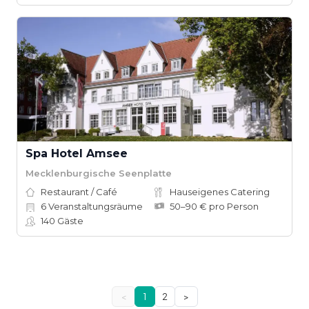
Spa Hotel Amsee
Mecklenburgische Seenplatte
Restaurant / Café
Hauseigenes Catering
6
Veranstaltungsräume
50–90 € pro Person
140
Gäste
<
1
2
>